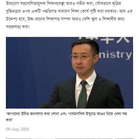
উদ্যোগে সহযোগিতামূলক শিক্ষাব্যবস্থা আরও গভীর করা, যৌথভাবে কৃত্রিম
বুদ্ধিমত্তার ওপর একটি পদ্ধতিগত সাধারণ শিক্ষা কোর্স সৃষ্টি করা দরকার। আর এর
উদ্দেশ্য হবে, উচ্চ-মানের শিক্ষাগত সম্পদ আরও বেশি স্কুল ও শিক্ষাথীর জন্য
সহজলভ্য করা।
‘জাপানের উচিত জনগণের কথা শোনা এবং পারমাণবিক ইস্যুতে আগুন নিয়ে খেলা বন্ধ
করা’
09-Aug-2026