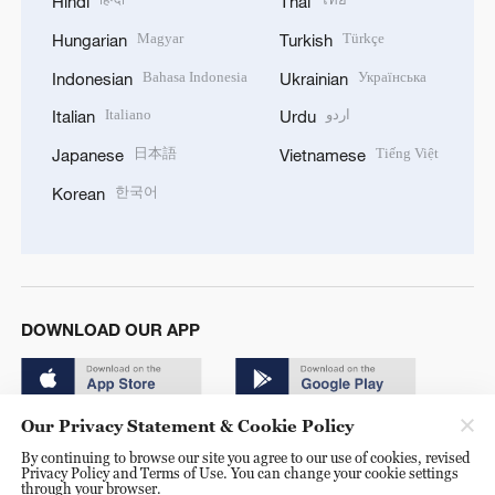
Hindi
Thai
Magyar
Türkçe
Hungarian
Turkish
Bahasa Indonesia
Українська
Indonesian
Ukrainian
Italiano
اردو
Italian
Urdu
日本語
Tiếng Việt
Japanese
Vietnamese
한국어
Korean
DOWNLOAD OUR APP
Our Privacy Statement & Cookie Policy
By continuing to browse our site you agree to our use of cookies, revised
Privacy Policy and Terms of Use. You can change your cookie settings
through your browser.
© China Radio International.CRI. All Rights Reserved. 16A