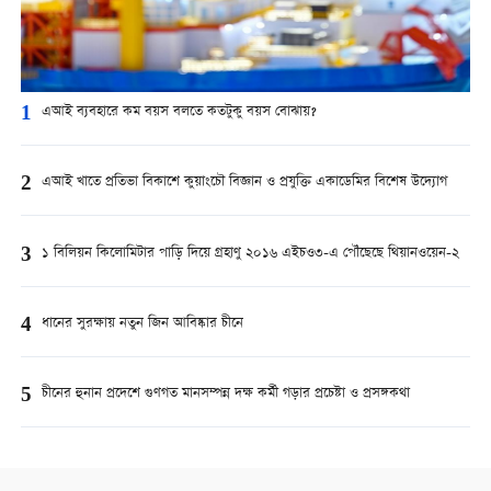
1
এআই ব্যবহারে কম বয়স বলতে কতটুকু বয়স বোঝায়?
2
এআই খাতে প্রতিভা বিকাশে কুয়াংচৌ বিজ্ঞান ও প্রযুক্তি একাডেমির বিশেষ উদ্যোগ
3
১ বিলিয়ন কিলোমিটার পাড়ি দিয়ে গ্রহাণু ২০১৬ এইচও৩-এ পৌঁছেছে থিয়ানওয়েন-২
4
ধানের সুরক্ষায় নতুন জিন আবিষ্কার চীনে
5
চীনের হুনান প্রদেশে গুণগত মানসম্পন্ন দক্ষ কর্মী গড়ার প্রচেষ্টা ও প্রসঙ্গকথা