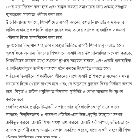
ওপর মনোনিবেশ করা হবে এবং বাস্তব সমস্যা সমাধানের জন্য এআই সরঞ্জাম
ব্যবহারের সক্ষমতা পরীক্ষা করা হবে।
উচ্চ বিদ্যালয় পর্যায়ে, শিক্ষার্থীদের এআই জ্ঞানের ওপর নিয়মতান্ত্রিক দক্ষতা ও
জটিল এআই প্রকল্পগুলি বাস্তবায়নের জন্য তাদের ব্যাপক ব্যবহারিক সক্ষমতা
পরীক্ষার দিকে মনোনিবেশ করা হবে।
স্কুলগুলোর বিদ্যমান পাঠ্যক্রম ব্যবস্থার ভিত্তিতে এআই শিক্ষা চালু করতে হবে।
স্কুলগুলিকে অন্যান্য বিষয়ের শিক্ষাদানে এআই-এর উপাদানগুলির অন্বেষণ করতে,
শিক্ষার্থীদের জ্ঞানের মধ্যে সংযোগ স্থাপনে সহায়তা করতে, এবং একটি ধারাবাহিক
ও নেটওয়ার্কযুক্ত জ্ঞানীয় কাঠামো গঠন করতে উত্সাহিত করতে হবে।
পাঠ্যক্রম ডিজাইনে শিক্ষার্থীদের জীবনের সাথে এআই প্রশিক্ষণের লক্ষ্যের সমন্বয়
ঘটানোর দিকে খেয়াল রাখতে হবে এবং সে অনুসারে ক্লাসের বিষয় নির্বাচন করতে
হবে। বিমূর্ত ও জটিল প্রযুক্তিগত বিষয়কে সুনির্দিষ্ট ও বোধগম্যভাবে উপস্থাপন
করতে হবে।
বেইজিং এআই প্রযুক্তি উদ্ভাবনী সম্পদে তার সুবিধাগুলিকে পূর্ণভাবে কাজে
লাগাবে; বিশ্ববিদ্যালয় ও গবেষণা প্রতিষ্ঠানগুলো উচ্চ-প্রযুক্তি উদ্যোগে সম্পদ
একীভূত করবে, এআই শিক্ষা সম্প্রসারণ করবে, এআই পরীক্ষাগার, অভিজ্ঞতা হল,
ব্যাপক প্রদর্শনী হল ও অন্যান্য সম্পদ একত্রিত করবে, যাতে একটি সহযোগী শিক্ষা