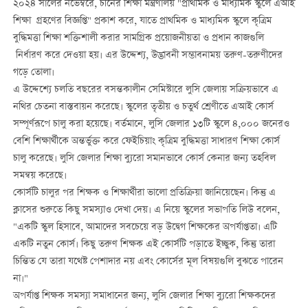
২০২৪ সালের নভেম্বরে, চীনের শিক্ষা মন্ত্রণালয় "প্রাথমিক ও মাধ্যমিক স্কুলে এআই
শিক্ষা গ্রহণের বিজ্ঞপ্তি" প্রকাশ করে, যাতে প্রাথমিক ও মাধ্যমিক স্কুলে কৃত্রিম
বুদ্ধিমত্তা শিক্ষা শক্তিশালী করার সামগ্রিক প্রয়োজনীয়তা ও প্রধান কাজগুলি
নির্ধারণ করে দেওয়া হয়। এর উদ্দেশ্য, উদ্ভাবনী সম্ভাবনাময় তরুণ-তরুণীদের
গড়ে তোলা।
এ উদ্দেশ্যে চলতি বছরের বসন্তকালীন সেমিস্টারে লুসি জেলায় সক্রিয়ভাবে এ
নথির চেতনা বাস্তবায়ন করেছে। স্কুলের তৃতীয় ও চতুর্থ শ্রেণীতে এআই কোর্স
সম্পূর্ণরূপে চালু করা হয়েছে। বর্তমানে, লুসি জেলার ১৩টি স্কুলে ৪,০০০ জনেরও
বেশি শিক্ষার্থীকে অন্তর্ভুক্ত করে ফেইচিয়াং কৃত্রিম বুদ্ধিমত্তা সাধারণ শিক্ষা কোর্স
চালু করেছে। লুসি জেলার শিক্ষা ব্যুরো সমানভাবে কোর্স কেনার জন্য তহবিল
সমন্বয় করেছে।
কোর্সটি চালুর পর শিক্ষক ও শিক্ষার্থীরা ভালো প্রতিক্রিয়া জানিয়েছেন। কিন্তু এ
ক্লাসের শুরুতে কিছু সমস্যাও দেখা দেয়। এ নিয়ে স্কুলের সভাপতি লিউ বলেন,
"একটি স্কুল হিসাবে, আমাদের সবচেয়ে বড় উদ্বেগ শিক্ষকের অপর্যাপ্ততা। এটি
একটি নতুন কোর্স। কিছু তরুণ শিক্ষক এই কোর্সটি পড়াতে ইচ্ছুক, কিন্তু তারা
চিন্তিত যে তারা যথেষ্ট পেশাদার নয় এবং কোর্সের মূল বিষয়গুলি বুঝতে পারেন
না।"
অপর্যাপ্ত শিক্ষক সমস্যা সমাধানের জন্য, লুসি জেলার শিক্ষা ব্যুরো শিক্ষকদের