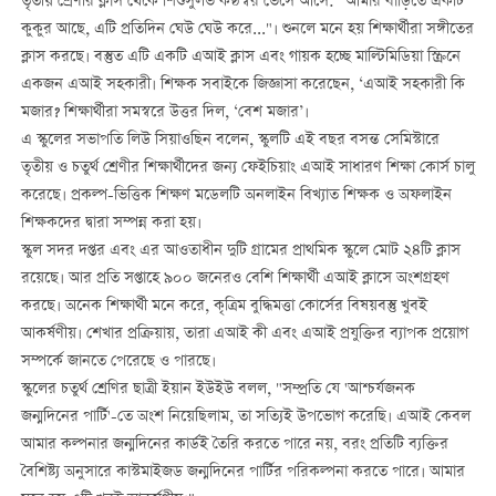
তৃতীয় শ্রেণীর ক্লাস থেকে শিশুসুলভ কণ্ঠস্বর ভেসে আসে: "আমার বাড়িতে একটি
কুকুর আছে, এটি প্রতিদিন ঘেউ ঘেউ করে..."। শুনলে মনে হয় শিক্ষার্থীরা সঙ্গীতের
ক্লাস করছে। বস্তুত এটি একটি এআই ক্লাস এবং গায়ক হচ্ছে মাল্টিমিডিয়া স্ক্রিনে
একজন এআই সহকারী। শিক্ষক সবাইকে জিজ্ঞাসা করেছেন, ‘এআই সহকারী কি
মজার? শিক্ষার্থীরা সমস্বরে উত্তর দিল, ‘বেশ মজার’।
এ স্কুলের সভাপতি লিউ সিয়াওছিন বলেন, স্কুলটি এই বছর বসন্ত সেমিস্টারে
তৃতীয় ও চতুর্থ শ্রেণীর শিক্ষার্থীদের জন্য ফেইচিয়াং এআই সাধারণ শিক্ষা কোর্স চালু
করেছে। প্রকল্প-ভিত্তিক শিক্ষণ মডেলটি অনলাইন বিখ্যাত শিক্ষক ও অফলাইন
শিক্ষকদের দ্বারা সম্পন্ন করা হয়।
স্কুল সদর দপ্তর এবং এর আওতাধীন দুটি গ্রামের প্রাথমিক স্কুলে মোট ২৪টি ক্লাস
রয়েছে। আর প্রতি সপ্তাহে ৯০০ জনেরও বেশি শিক্ষার্থী এআই ক্লাসে অংশগ্রহণ
করছে। অনেক শিক্ষার্থী মনে করে, কৃত্রিম বুদ্ধিমত্তা কোর্সের বিষয়বস্তু খুবই
আকর্ষণীয়। শেখার প্রক্রিয়ায়, তারা এআই কী এবং এআই প্রযুক্তির ব্যাপক প্রয়োগ
সম্পর্কে জানতে পেরেছে ও পারছে।
স্কুলের চতুর্থ শ্রেণির ছাত্রী ইয়ান ইউইউ বলল, "সম্প্রতি যে 'আশ্চর্যজনক
জন্মদিনের পার্টি'-তে অংশ নিয়েছিলাম, তা সত্যিই উপভোগ করেছি। এআই কেবল
আমার কল্পনার জন্মদিনের কার্ডই তৈরি করতে পারে নয়, বরং প্রতিটি ব্যক্তির
বৈশিষ্ট্য অনুসারে কাস্টমাইজড জন্মদিনের পার্টির পরিকল্পনা করতে পারে। আমার