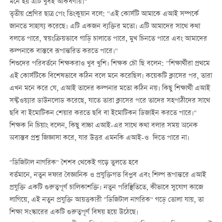
মনে হয় এটি খুবই আকর্ষণীয়।"
তৃতীয় শ্রেণির ছাত্র পেং তিংকুয়ান বলে: "এই কোর্সটি আমাকে এআই সম্পর্কে
জানতে সাহায্য করেছে। এটি একজন ব্যক্তির মতো। এটি আমাদের সাথে কথা
বলতে পারে, স্বয়ংক্রিয়ভাবে গাড়ি চালাতে পারে, মুখ চিনতে পারে এবং আমাদের
কল্পনাকে বাস্তবে রূপান্তরিত করতে পারে।"
শিশুদের পরিবর্তনে শিক্ষকরাও খুব খুশি। শিক্ষক চৌ ছি বলেন: "শিক্ষার্থীরা প্রথমে
এই কোর্সটিকে বিশেষভাবে কঠিন বলে মনে করেছিল। কয়েকটি ক্লাসের পর, তারা
এখন মনে করে যে, এআই তাদের কল্পনার মতো কঠিন নয়। কিছু শিক্ষার্থী এআই
সফ্টওয়্যার ডাউনলোড করেছে, যাতে তারা ক্লাসের পরে তাদের সহপাঠীদের সাথে
ছবি বা ইমোটিকন শেয়ার করতে ছবি বা ইমোটিকন ডিজাইন করতে পারে।"
শিক্ষক নি চিয়াং বলেন, কিছু বাচ্চা এআই-এর সাথে কথা বলার সময় অনেক
অবাস্তব প্রশ্ন জিজ্ঞাসা করে, যার উত্তর এমনকি এআই-ও দিতে পারে না।
"ডিজিটাল নাগরিক" শৈশব থেকেই গড়ে তুলতে হবে
বর্তমানে, নতুন দফার বৈজ্ঞানিক ও প্রযুক্তিগত বিপ্লব এবং শিল্প রূপান্তরে এআই
প্রযুক্তি একটি গুরুত্বপূর্ণ চালিকাশক্তি। নতুন পরিস্থিতিতে, কীভাবে সুযোগ কাজে
লাগিয়ে, এই নতুন প্রযুক্তি আয়ত্তকারী "ডিজিটাল নাগরিক" গড়ে তোলা যায়, তা
শিক্ষা সংস্কারের একটি গুরুত্বপূর্ণ বিষয় হয়ে উঠেছে।