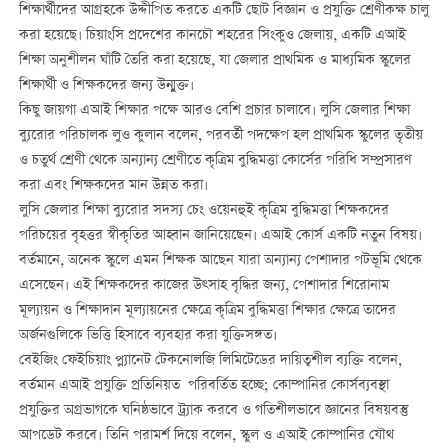
শিক্ষার্থীদের আগ্রহকে উদ্দীপিত করতে একটি ছোট বিজ্ঞান ও প্রযুক্তি শ্রেণীকক্ষ চালু
করা হয়েছে। চিয়াংসি প্রদেশের কানচৌ শহরের সিংকুও জেলায়, একটি এআই
শিক্ষা অনুশীলন ঘাঁটি তৈরি করা হয়েছে, যা জেলার প্রাথমিক ও মাধ্যমিক স্কুলের
শিক্ষার্থী ও শিক্ষকদের জন্য উন্মুক্ত।
কিছু জায়গা এআই শিক্ষার পক্ষে আরও বেশি প্রচার চালাবে। লুসি জেলার শিক্ষা
ব্যুরোর পরিচালক লুও কুলান বলেন, পরবর্তী পদক্ষেপ হল প্রাথমিক স্কুলের তৃতীয়
ও চতুর্থ শ্রেণী থেকে অন্যান্য শ্রেণীতে কৃত্রিম বুদ্ধিমত্তা কোর্সের পরিধি সম্প্রসারণ
করা এবং শিক্ষকদের মান উন্নত করা।
লুসি জেলার শিক্ষা ব্যুরোর সদস্য চেং ওয়েনহুই কৃত্রিম বুদ্ধিমত্তা শিক্ষকদের
পরিচয়ের বৃহত্তর স্বীকৃতির আহ্বান জানিয়েছেন। এআই কোর্স একটি নতুন বিষয়।
বর্তমানে, অনেক স্কুলে এমন শিক্ষক আছেন যারা অন্যান্য পেশাদার পটভূমি থেকে
এসেছেন। এই শিক্ষকদের কাজের উত্সাহ বৃদ্ধির জন্য, পেশাদার শিরোনাম
মূল্যায়ন ও শিক্ষাদান মূল্যায়নের ক্ষেত্রে কৃত্রিম বুদ্ধিমত্তা শিক্ষার ক্ষেত্রে তাদের
অর্জনগুলিকে ভিত্তি হিসাবে ব্যবহার করা যুক্তিসঙ্গত।
বেইজিং ফেইচিয়াং প্ল্যানেট টেকনোলজি লিমিটেডের দায়িত্বশীল ব্যক্তি বলেন,
বর্তমান এআই প্রযুক্তি প্রতিনিয়ত পরিবর্তিত হচ্ছে; কোম্পানির কোর্সব্যবস্থা
প্রযুক্তির অগ্রভাগকে ঘনিষ্ঠভাবে ট্র্যাক করবে ও গতিশীলভাবে জ্ঞানের বিষয়বস্তু
আপডেট করবে। তিনি পরামর্শ দিয়ে বলেন, স্কুল ও এআই কোম্পানির যৌথ