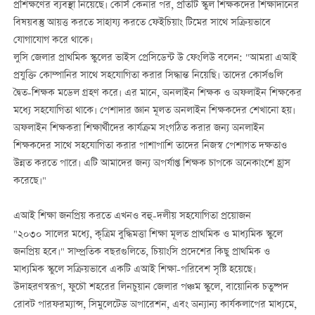
প্রশিক্ষণের ব্যবস্থা নিয়েছে। কোর্স কেনার পর, প্রতিটি স্কুল শিক্ষকদের শিক্ষাদানের
বিষয়বস্তু আয়ত্ত করতে সাহায্য করতে ফেইচিয়াং টিমের সাথে সক্রিয়ভাবে
যোগাযোগ করে থাকে।
লুসি জেলার প্রাথমিক স্কুলের ভাইস প্রেসিডেন্ট উ ফেংলিউ বলেন: "আমরা এআই
প্রযুক্তি কোম্পানির সাথে সহযোগিতা করার সিদ্ধান্ত নিয়েছি। তাদের কোর্সগুলি
দ্বৈত-শিক্ষক মডেল গ্রহণ করে। এর মানে, অনলাইন শিক্ষক ও অফলাইন শিক্ষকের
মধ্যে সহযোগিতা থাকে। পেশাদার জ্ঞান মূলত অনলাইন শিক্ষকদের শেখানো হয়।
অফলাইন শিক্ষকরা শিক্ষার্থীদের কার্যক্রম সংগঠিত করার জন্য অনলাইন
শিক্ষকদের সাথে সহযোগিতা করার পাশাপাশি তাদের নিজস্ব পেশাগত দক্ষতাও
উন্নত করতে পারে। এটি আমাদের জন্য অপর্যাপ্ত শিক্ষক চাপকে অনেকাংশে হ্রাস
করেছে।"
এআই শিক্ষা জনপ্রিয় করতে এখনও বহু-দলীয় সহযোগিতা প্রয়োজন
"২০৩০ সালের মধ্যে, কৃত্রিম বুদ্ধিমত্তা শিক্ষা মূলত প্রাথমিক ও মাধ্যমিক স্কুলে
জনপ্রিয় হবে।" সাম্প্রতিক বছরগুলিতে, চিয়াংসি প্রদেশের কিছু প্রাথমিক ও
মাধ্যমিক স্কুলে সক্রিয়ভাবে একটি এআই শিক্ষা-পরিবেশ সৃষ্টি হয়েছে।
উদাহরণস্বরূপ, ফুচৌ শহরের লিনচুয়ান জেলার পঞ্চম স্কুলে, বায়োনিক চতুষ্পদ
রোবট পারফরম্যান্স, সিমুলেটেড অপারেশন, এবং অন্যান্য কার্যকলাপের মাধ্যমে,