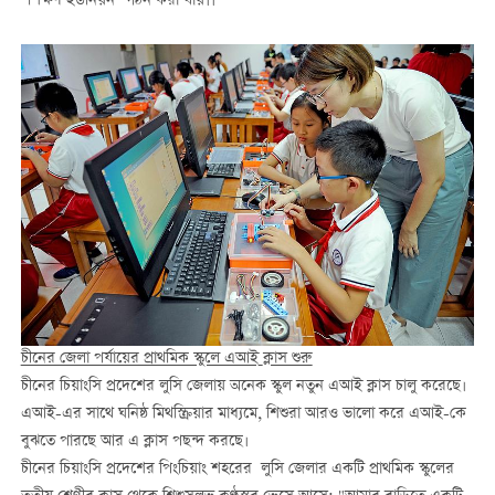
"শিক্ষণ ইউনিয়ন" গঠন করা যায়।।
চীনের জেলা পর্যায়ের প্রাথমিক স্কুলে এআই
ক্লাস শুরু
চীনের চিয়াংসি প্রদেশের লুসি জেলায় অনেক স্কুল নতুন এআই ক্লাস চালু করেছে।
এআই-এর সাথে ঘনিষ্ঠ মিথস্ক্রিয়ার মাধ্যমে, শিশুরা আরও ভালো করে এআই-কে
বুঝতে পারছে আর এ ক্লাস পছন্দ করছে।
চীনের চিয়াংসি প্রদেশের পিংচিয়াং শহরের লুসি জেলার একটি প্রাথমিক স্কুলের