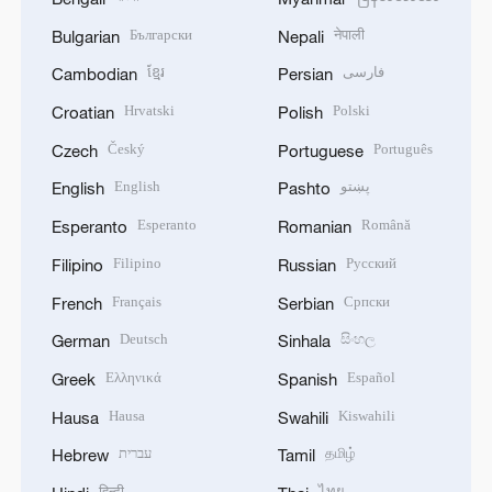
Български
नेपाली
Bulgarian
Nepali
ខ្មែរ
فارسی
Cambodian
Persian
Hrvatski
Polski
Croatian
Polish
Český
Português
Czech
Portuguese
English
پښتو
English
Pashto
Esperanto
Română
Esperanto
Romanian
Filipino
Русский
Filipino
Russian
Français
Српски
French
Serbian
Deutsch
සිංහල
German
Sinhala
Ελληνικά
Español
Greek
Spanish
Hausa
Kiswahili
Hausa
Swahili
עברית
தமிழ்
Hebrew
Tamil
हिन्दी
ไทย