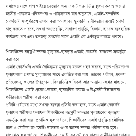
সমাজের সাথে খাপ খাইয়ে নেওয়ার জন্য একটি শক্ত ভিত্তি স্থাপন করাও জরুরি।
জাতীয় পাঠ্যক্রম পরিকল্পনা ও পাঠ্যক্রমের মান অনুসারে, এআই-সম্পর্কিত
কোর্সগুলি সম্পূর্ণরূপে অফার করা আবশ্যক। স্কুলগুলি স্বাধীনভাবে এআই কোর্স
চালু করতে পারবে, অথবা তথ্যপ্রযুক্তি, সাধারণ প্রযুক্তি, বিজ্ঞান, ব্যাপক ব্যবহারিক
কার্যক্রম, শ্রম এবং অন্যান্য কোর্সের সাথে এআই-কে একীভূত করতে পারবে।
শিক্ষার্থীদের বহুমুখী দক্ষতা মূল্যায়ন-ব্যবস্থায় এআই কোর্সের ফলাফল অন্তর্ভুক্ত
করা হবে
এআই কোর্সগুলি একটি বৈচিত্র্যময় মূল্যায়ন মডেল গ্রহণ করবে, যাতে পরিমাণগত
মূল্যায়নকে গুণগত মূল্যায়নের সাথে একত্রিত করা যায়। জ্ঞানের পরীক্ষা, প্রকল্প
প্রতিবেদন, কাজের উপস্থাপনা, বিষয়ভিত্তিক বিতর্ক আর অন্যান্য ফর্মের মাধ্যমে,
শিক্ষার্থীদের এআই প্রয়োগ-ক্ষমতা, ব্যবহারিক ক্ষমতা ও উদ্ভাবনী চিন্তাভাবনা
গভীরভাবে পরীক্ষা করা হবে।
প্রতিটি পর্যায়ের মধ্যে সংযোগব্যবস্থা প্রতিষ্ঠা করা হবে, যাতে এআই কোর্সের
মূল্যায়ন পরীক্ষার ফলাফল শিক্ষার্থীদের বহুমুখী দক্ষতার মূল্যায়নের ব্যবস্থায়
অন্তর্ভুক্ত করা যায়। প্রাথমিক স্কুল পর্যায়ে, শিক্ষার্থীদের এআই প্রযুক্তির মৌলিক
জ্ঞান ও মৌলিক অপারেটিং দক্ষতার ওপর তাদের দক্ষতা পরীক্ষা করা হবে।
মাধ্যমিক স্কুল পর্যায়ে, শিক্ষার্থীদের এআই-এর মৌলিক ধারণা ও নীতিমালা বোঝার