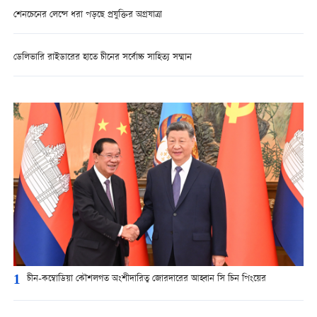
শেনচেনের লেন্সে ধরা পড়ছে প্রযুক্তির অগ্রযাত্রা
ডেলিভারি রাইডারের হাতে চীনের সর্বোচ্চ সাহিত্য সম্মান
1
চীন-কম্বোডিয়া কৌশলগত অংশীদারিত্ব জোরদারের আহ্বান সি চিন পিংয়ের