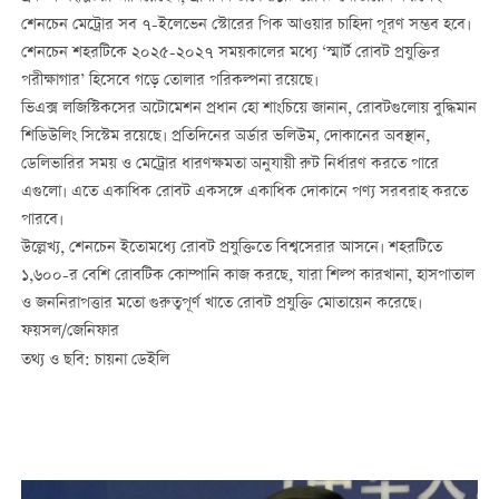
শেনচেন মেট্রোর সব ৭-ইলেভেন স্টোরের পিক আওয়ার চাহিদা পূরণ সম্ভব হবে।
শেনচেন শহরটিকে ২০২৫-২০২৭ সময়কালের মধ্যে ‘স্মার্ট রোবট প্রযুক্তির
পরীক্ষাগার’ হিসেবে গড়ে তোলার পরিকল্পনা রয়েছে।
ভিএক্স লজিস্টিকসের অটোমেশন প্রধান হো শাংচিয়ে জানান, রোবটগুলোয় বুদ্ধিমান
শিডিউলিং সিস্টেম রয়েছে। প্রতিদিনের অর্ডার ভলিউম, দোকানের অবস্থান,
ডেলিভারির সময় ও মেট্রোর ধারণক্ষমতা অনুযায়ী রুট নির্ধারণ করতে পারে
এগুলো। এতে একাধিক রোবট একসঙ্গে একাধিক দোকানে পণ্য সরবরাহ করতে
পারবে।
উল্লেখ্য, শেনচেন ইতোমধ্যে রোবট প্রযুক্তিতে বিশ্বসেরার আসনে। শহরটিতে
১,৬০০-র বেশি রোবটিক কোম্পানি কাজ করছে, যারা শিল্প কারখানা, হাসপাতাল
ও জননিরাপত্তার মতো গুরুত্বপূর্ণ খাতে রোবট প্রযুক্তি মোতায়েন করেছে।
ফয়সল/জেনিফার
তথ্য ও ছবি: চায়না ডেইলি