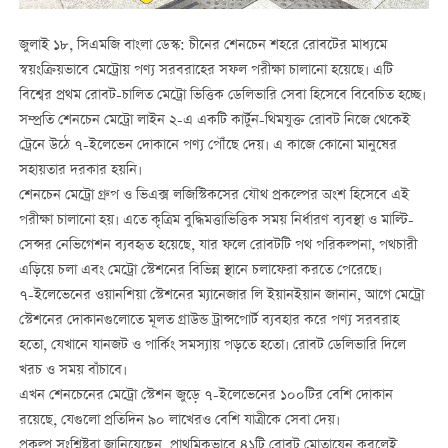
জুলাই ১৮
,
সিএমজি বাংলা ডেস্ক
:
চীনের শেনচেন শহরে রোবটের মাধ্যমে
স্বয়ংক্রিয়ভাবে মেট্রোয় পণ্য সরবরাহের সফল পরীক্ষা চালানো হয়েছে। এটি
বিশ্বের প্রথম রোবট-চালিত মেট্রো ভিত্তিক ডেলিভারি সেবা হিসেবে বিবেচিত হচ্ছে।
সম্প্রতি শেনচেন মেট্রো লাইন ২-এ একটি কার্টুন-থিমযুক্ত রোবট নিজে থেকেই
ট্রেনে উঠে ৭-ইলেভেন দোকানে পণ্য পৌঁছে দেয়। এ কাজে কোনো মানুষের
সহায়তার দরকার হয়নি।
শেনচেন মেট্রো গ্রুপ ও ভিএক্স লজিস্টিকসের যৌথ প্রকল্পের অংশ হিসেবে এই
পরীক্ষা চালানো হয়। এতে কৃত্রিম বুদ্ধিমত্তাভিত্তিক সময় নির্ধারণ ব্যবস্থা ও মাল্টি-
সেন্সর নেভিগেশন ব্যবহৃত হয়েছে, যার ফলে রোবটটি পথ পরিকল্পনা, পথচারী
এড়িয়ে চলা এবং মেট্রো স্টেশনের বিভিন্ন স্থানে চলাফেরা করতে পেরেছে।
৭-ইলেভেনের ওয়ানশিয়া স্টেশনের ম্যানেজার লি ইয়ানইয়ান জানান, আগে মেট্রো
স্টেশনের দোকানগুলোতে মূলত গ্রাউন্ড ট্রান্সপোর্ট ব্যবহার করে পণ্য সরবরাহ
হতো, যেখানে যানজট ও পার্কিং সমস্যায় পড়তে হতো। রোবট ডেলিভারি দিলে
খরচ ও সময় বাঁচাবে।
এখন শেনচেনের মেট্রো স্টেশন জুড়ে ৭-ইলেভেনের ১০০টির বেশি দোকান
রয়েছে, যেগুলো প্রতিদিন ৯০ লাখেরও বেশি যাত্রীকে সেবা দেয়।
প্রকল্প সংশ্লিষ্টরা জানিয়েছেন, প্রাথমিকভাবে ৪১টি রোবট মোতায়েন করলেই