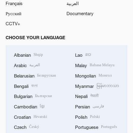
Français
العربية
Русский
Documentary
CCTV+
CHOOSE YOUR LANGUAGE
Shqip
ລາວ
Albanian
Lao
العربية
Bahasa Melayu
Arabic
Malay
Беларуская
Монгол
Belarusian
Mongolian
বাংলা
မြန်မာဘာသာ
Bengali
Myanmar
Български
नेपाली
Bulgarian
Nepali
ខ្មែរ
فارسی
Cambodian
Persian
Hrvatski
Polski
Croatian
Polish
Český
Português
Czech
Portuguese