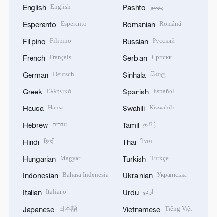
English
پښتو
English
Pashto
Esperanto
Română
Esperanto
Romanian
Filipino
Русский
Filipino
Russian
Français
Српски
French
Serbian
Deutsch
සිංහල
German
Sinhala
Ελληνικά
Español
Greek
Spanish
Hausa
Kiswahili
Hausa
Swahili
עברית
தமிழ்
Hebrew
Tamil
हिन्दी
ไทย
Hindi
Thai
Magyar
Türkçe
Hungarian
Turkish
Bahasa Indonesia
Українська
Indonesian
Ukrainian
Italiano
اردو
Italian
Urdu
日本語
Tiếng Việt
Japanese
Vietnamese