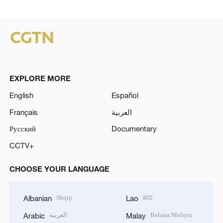
EXPLORE MORE
English
Español
Français
العربية
Русский
Documentary
CCTV+
CHOOSE YOUR LANGUAGE
Shqip
ລາວ
Albanian
Lao
العربية
Bahasa Melayu
Arabic
Malay