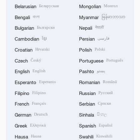
Беларуская
Монгол
Belarusian
Mongolian
বাংলা
မြန်မာဘာသာ
Bengali
Myanmar
Български
नेपाली
Bulgarian
Nepali
ខ្មែរ
فارسی
Cambodian
Persian
Hrvatski
Polski
Croatian
Polish
Český
Português
Czech
Portuguese
English
پښتو
English
Pashto
Esperanto
Română
Esperanto
Romanian
Filipino
Русский
Filipino
Russian
Français
Српски
French
Serbian
Deutsch
සිංහල
German
Sinhala
Ελληνικά
Español
Greek
Spanish
Hausa
Kiswahili
Hausa
Swahili