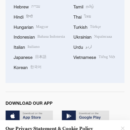
עברית
தமிழ்
Hebrew
Tamil
हिन्दी
ไทย
Hindi
Thai
Magyar
Türkçe
Hungarian
Turkish
Bahasa Indonesia
Українська
Indonesian
Ukrainian
Italiano
اردو
Italian
Urdu
日本語
Tiếng Việt
Japanese
Vietnamese
한국어
Korean
DOWNLOAD OUR APP
Our Privacy Statement & Cookie Policy