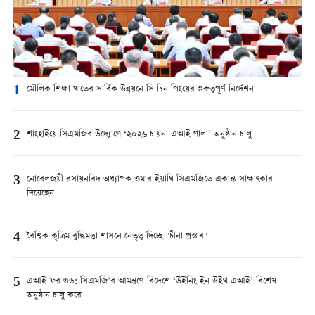
1
মৌলিক শিক্ষা খাতের সার্বিক উন্নয়নে সি চিন পিংয়ের গুরুত্বপূর্ণ নির্দেশনা
2
শাংহাইয়ে সিএমজির উদ্যোগে ‘২০২৬ চায়না এআই গালা’ অনুষ্ঠান চালু
3
নোবেলজয়ী রসায়নবিদ অধ্যাপক ওমার ইয়াঘি সিএমজিতে একান্ত সাক্ষাৎকার
দিয়েছেন
4
বৈশ্বিক কৃত্রিম বুদ্ধিমত্তা শাসনে নেতৃত্ব দিচ্ছে "চীনা প্রস্তাব"
5
এআই ফর গুড: সিএমজি’র আমন্ত্রণে বিদেশে ‘উইনিং ইন উইথ এআই’ বিশেষ
অনুষ্ঠান চালু করে