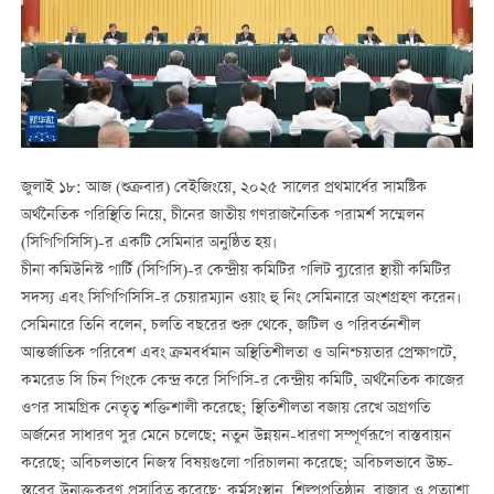
জুলাই ১৮: আজ (শুক্রবার) বেইজিংয়ে, ২০২৫ সালের প্রথমার্ধের সামষ্টিক
অর্থনৈতিক পরিস্থিতি নিয়ে, চীনের জাতীয় গণরাজনৈতিক পরামর্শ সম্মেলন
(সিপিপিসিসি)-র একটি সেমিনার অনুষ্ঠিত হয়।
চীনা কমিউনিস্ট পার্টি (সিপিসি)-র কেন্দ্রীয় কমিটির পলিট ব্যুরোর স্থায়ী কমিটির
সদস্য এবং সিপিপিসিসি-র চেয়ারম্যান ওয়াং হু নিং সেমিনারে অংশগ্রহণ করেন।
সেমিনারে তিনি বলেন, চলতি বছরের শুরু থেকে, জটিল ও পরিবর্তনশীল
আন্তর্জাতিক পরিবেশ এবং ক্রমবর্ধমান অস্থিতিশীলতা ও অনিশ্চয়তার প্রেক্ষাপটে,
কমরেড সি চিন পিংকে কেন্দ্র করে সিপিসি-র কেন্দ্রীয় কমিটি, অর্থনৈতিক কাজের
ওপর সামগ্রিক নেতৃত্ব শক্তিশালী করেছে; স্থিতিশীলতা বজায় রেখে অগ্রগতি
অর্জনের সাধারণ সুর মেনে চলেছে; নতুন উন্নয়ন-ধারণা সম্পূর্ণরূপে বাস্তবায়ন
করেছে; অবিচলভাবে নিজস্ব বিষয়গুলো পরিচালনা করেছে; অবিচলভাবে উচ্চ-
স্তরের উন্মুক্তকরণ প্রসারিত করেছে; কর্মসংস্থান, শিল্পপ্রতিষ্ঠান, বাজার ও প্রত্যাশা