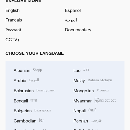
EXPLORE MORE
English
Español
Français
العربية
Русский
Documentary
CCTV+
CHOOSE YOUR LANGUAGE
Shqip
ລາວ
Albanian
Lao
العربية
Bahasa Melayu
Arabic
Malay
Беларуская
Монгол
Belarusian
Mongolian
বাংলা
မြန်မာဘာသာ
Bengali
Myanmar
Български
नेपाली
Bulgarian
Nepali
ខ្មែរ
فارسی
Cambodian
Persian