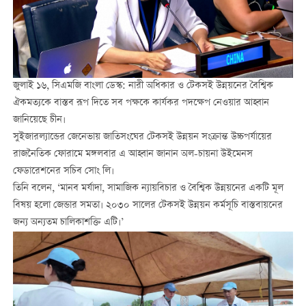
জুলাই ১৬, সিএমজি বাংলা ডেস্ক: নারী অধিকার ও টেকসই উন্নয়নের বৈশ্বিক
ঐকমত্যকে বাস্তব রূপ দিতে সব পক্ষকে কার্যকর পদক্ষেপ নেওয়ার আহ্বান
জানিয়েছে চীন।
সুইজারল্যান্ডের জেনেভায় জাতিসংঘের টেকসই উন্নয়ন সংক্রান্ত উচ্চপর্যায়ের
রাজনৈতিক ফোরামে মঙ্গলবার এ আহ্বান জানান অল-চায়না উইমেনস
ফেডারেশনের সচিব সোং লি।
তিনি বলেন, ‘মানব মর্যাদা, সামাজিক ন্যায়বিচার ও বৈশ্বিক উন্নয়নের একটি মূল
বিষয় হলো জেন্ডার সমতা। ২০৩০ সালের টেকসই উন্নয়ন কর্মসূচি বাস্তবায়নের
জন্য অন্যতম চালিকাশক্তি এটি।’