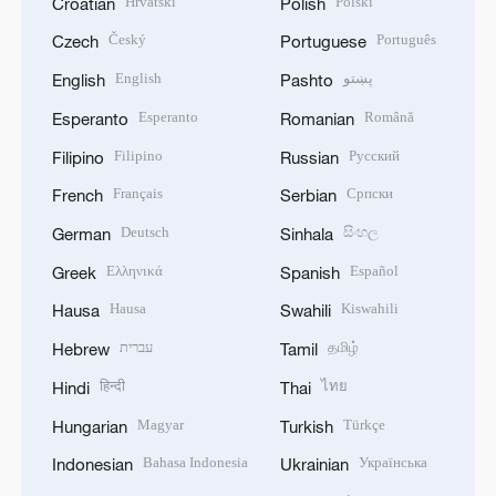
Hrvatski
Polski
Croatian
Polish
Český
Português
Czech
Portuguese
English
پښتو
English
Pashto
Esperanto
Română
Esperanto
Romanian
Filipino
Русский
Filipino
Russian
Français
Српски
French
Serbian
Deutsch
සිංහල
German
Sinhala
Ελληνικά
Español
Greek
Spanish
Hausa
Kiswahili
Hausa
Swahili
עברית
தமிழ்
Hebrew
Tamil
हिन्दी
ไทย
Hindi
Thai
Magyar
Türkçe
Hungarian
Turkish
Bahasa Indonesia
Українська
Indonesian
Ukrainian