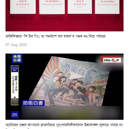
তাজিকিস্তানে ‘সি চিন পিং: দ্য গভর্ন্যান্স অব চায়না’র পঞ্চম খণ্ড নিয়ে পাঠচক্র
07-Aug-2026
অ্যানিমের প্রচ্ছদ জাপানের দ্রুতগতিতে পুনঃসামরিকীকরণের উচ্চাকাঙ্ক্ষা লুকাতে পারছে না: