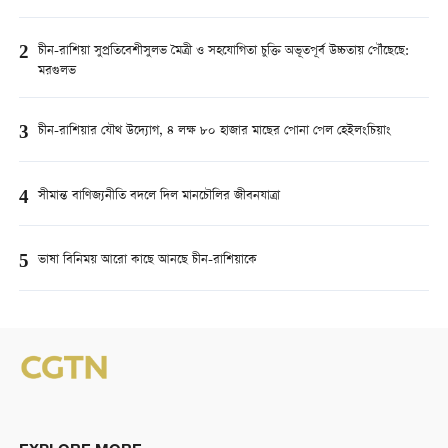
2
চীন-রাশিয়া সুপ্রতিবেশীসুলভ মৈত্রী ও সহযোগিতা চুক্তি অভূতপূর্ব উচ্চতায় পৌঁছেছে:
মরগুলভ
3
চীন-রাশিয়ার যৌথ উদ্যোগ, ৪ লক্ষ ৮০ হাজার মাছের পোনা পেল হেইলংচিয়াং
4
সীমান্ত বাণিজ্যনীতি বদলে দিল মানচৌলির জীবনযাত্রা
5
ভাষা বিনিময় আরো কাছে আনছে চীন-রাশিয়াকে