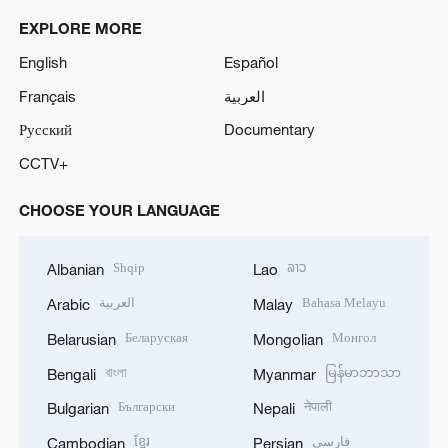
EXPLORE MORE
English
Español
Français
العربية
Русский
Documentary
CCTV+
CHOOSE YOUR LANGUAGE
Shqip
ລາວ
Albanian
Lao
العربية
Bahasa Melayu
Arabic
Malay
Беларуская
Монгол
Belarusian
Mongolian
বাংলা
မြန်မာဘာသာ
Bengali
Myanmar
Български
नेपाली
Bulgarian
Nepali
ខ្មែរ
فارسی
Cambodian
Persian