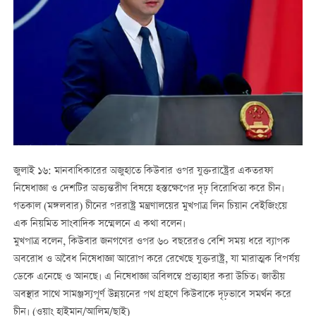
জুলাই ১৬: মানবাধিকারের অজুহাতে কিউবার ওপর যুক্তরাষ্ট্রের একতরফা
নিষেধাজ্ঞা ও দেশটির অভ্যন্তরীণ বিষয়ে হস্তক্ষেপের দৃঢ় বিরোধিতা করে চীন।
গতকাল (মঙ্গলবার) চীনের পররাষ্ট্র মন্ত্রণালয়ের মুখপাত্র লিন চিয়ান বেইজিংয়ে
এক নিয়মিত সাংবাদিক সম্মেলনে এ কথা বলেন।
মুখপাত্র বলেন, কিউবার জনগণের ওপর ৬০ বছরেরও বেশি সময় ধরে ব্যাপক
অবরোধ ও অবৈধ নিষেধাজ্ঞা আরোপ করে রেখেছে যুক্তরাষ্ট্র, যা মারাত্মক বিপর্যয়
ডেকে এনেছে ও আনছে। এ নিষেধাজ্ঞা অবিলম্বে প্রত্যাহার করা উচিত। জাতীয়
অবস্থার সাথে সামঞ্জস্যপূর্ণ উন্নয়নের পথ গ্রহণে কিউবাকে দৃঢ়ভাবে সমর্থন করে
চীন। (ওয়াং হাইমান/আলিম/ছাই)