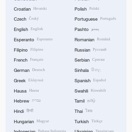
Hrvatski
Polski
Croatian
Polish
Český
Português
Czech
Portuguese
English
پښتو
English
Pashto
Esperanto
Română
Esperanto
Romanian
Filipino
Русский
Filipino
Russian
Français
Српски
French
Serbian
Deutsch
සිංහල
German
Sinhala
Ελληνικά
Español
Greek
Spanish
Hausa
Kiswahili
Hausa
Swahili
עברית
தமிழ்
Hebrew
Tamil
हिन्दी
ไทย
Hindi
Thai
Magyar
Türkçe
Hungarian
Turkish
Bahasa Indonesia
Українська
Indonesian
Ukrainian