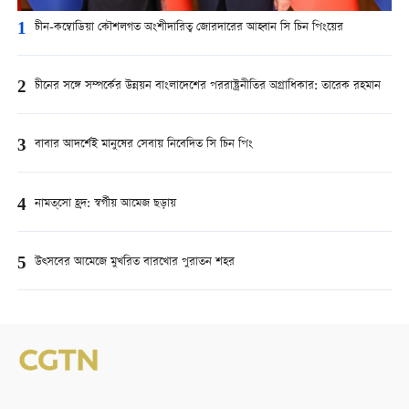
1
চীন-কম্বোডিয়া কৌশলগত অংশীদারিত্ব জোরদারের আহ্বান সি চিন পিংয়ের
2
চীনের সঙ্গে সম্পর্কের উন্নয়ন বাংলাদেশের পররাষ্ট্রনীতির অগ্রাধিকার: তারেক রহমান
3
বাবার আদর্শেই মানুষের সেবায় নিবেদিত সি চিন পিং
4
নামত্‌সো হ্রদ: স্বর্গীয় আমেজ ছড়ায়
5
উত্সবের আমেজে মুখরিত বারখোর পুরাতন শহর