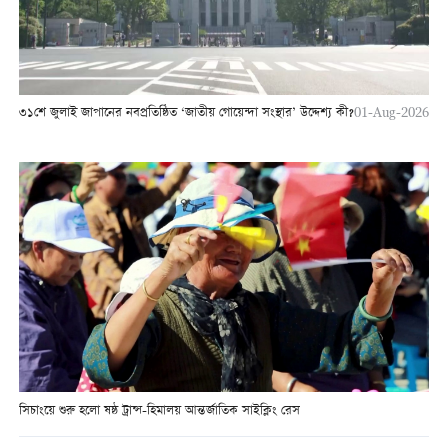
৩১শে জুলাই জাপানের নবপ্রতিষ্ঠিত ‘জাতীয় গোয়েন্দা সংস্থার’ উদ্দেশ্য কী?
01-Aug-2026
সিচাংয়ে শুরু হলো ষষ্ঠ ট্রান্স-হিমালয় আন্তর্জাতিক সাইক্লিং রেস