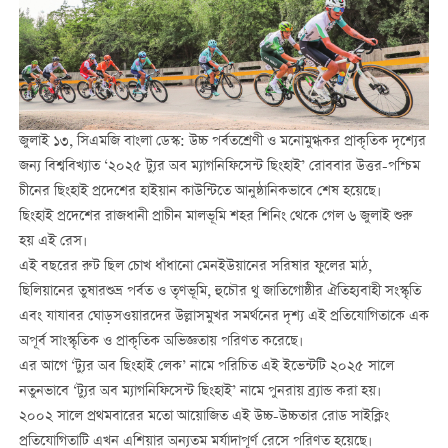
জুলাই ১৩, সিএমজি বাংলা ডেস্ক: উচ্চ পর্বতশ্রেণী ও মনোমুগ্ধকর প্রাকৃতিক দৃশ্যের
জন্য বিশ্ববিখ্যাত ‘২০২৫ ট্যুর অব ম্যাগনিফিসেন্ট ছিংহাই’ রোববার উত্তর-পশ্চিম
চীনের ছিংহাই প্রদেশের হাইয়ান কাউন্টিতে আনুষ্ঠানিকভাবে শেষ হয়েছে।
ছিংহাই প্রদেশের রাজধানী প্রাচীন মালভূমি শহর শিনিং থেকে গেল ৬ জুলাই শুরু
হয় এই রেস।
এই বছরের রুট ছিল চোখ ধাঁধানো মেনইউয়ানের সরিষার ফুলের মাঠ,
ছিলিয়ানের তুষারশুভ্র পর্বত ও তৃণভূমি, হুচৌর থু জাতিগোষ্ঠীর ঐতিহ্যবাহী সংস্কৃতি
এবং যাযাবর ঘোড়সওয়ারদের উল্লাসমুখর সমর্থনের দৃশ্য এই প্রতিযোগিতাকে এক
অপূর্ব সাংস্কৃতিক ও প্রাকৃতিক অভিজ্ঞতায় পরিণত করেছে।
এর আগে ‘ট্যুর অব ছিংহাই লেক’ নামে পরিচিত এই ইভেন্টটি ২০২৫ সালে
নতুনভাবে ‘ট্যুর অব ম্যাগনিফিসেন্ট ছিংহাই’ নামে পুনরায় ব্র্যান্ড করা হয়।
২০০২ সালে প্রথমবারের মতো আয়োজিত এই উচ্চ-উচ্চতার রোড সাইক্লিং
প্রতিযোগিতাটি এখন এশিয়ার অন্যতম মর্যাদাপূর্ণ রেসে পরিণত হয়েছে।