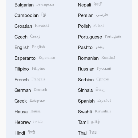
Български
नेपाली
Bulgarian
Nepali
ខ្មែរ
فارسی
Cambodian
Persian
Hrvatski
Polski
Croatian
Polish
Český
Português
Czech
Portuguese
English
پښتو
English
Pashto
Esperanto
Română
Esperanto
Romanian
Filipino
Русский
Filipino
Russian
Français
Српски
French
Serbian
Deutsch
සිංහල
German
Sinhala
Ελληνικά
Español
Greek
Spanish
Hausa
Kiswahili
Hausa
Swahili
עברית
தமிழ்
Hebrew
Tamil
हिन्दी
ไทย
Hindi
Thai