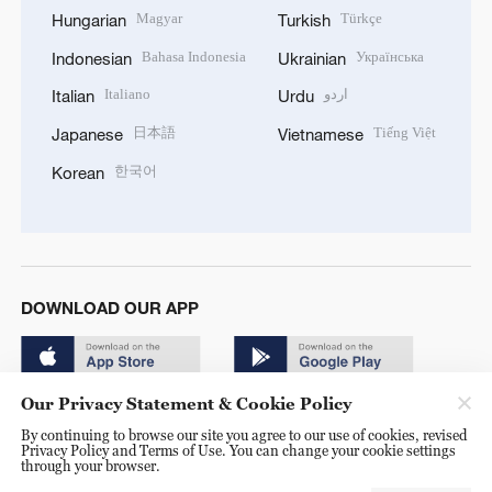
Magyar
Türkçe
Hungarian
Turkish
Bahasa Indonesia
Українська
Indonesian
Ukrainian
Italiano
اردو
Italian
Urdu
日本語
Tiếng Việt
Japanese
Vietnamese
한국어
Korean
DOWNLOAD OUR APP
Our Privacy Statement & Cookie Policy
By continuing to browse our site you agree to our use of cookies, revised
Privacy Policy and Terms of Use. You can change your cookie settings
through your browser.
© China Radio International.CRI. All Rights Reserved. 16A