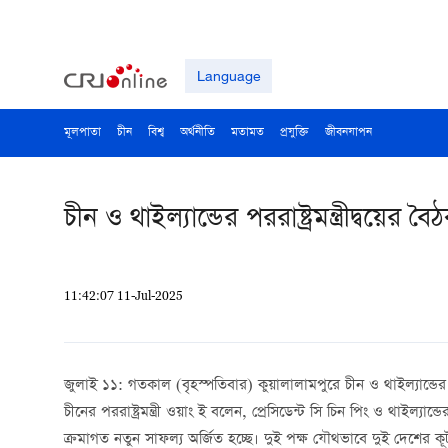
Language
মূলপাতা
চীন
বিশ্ব
অর্থনীতি
মতামত
প্রযুক্তি
জীবনযাপন
চীন ও থাইল্যান্ডের পররাষ্ট্রমন্ত্রীদ্বয়ের বৈ
11:42:07 11-Jul-2025
জুলাই ১১: গতকাল (বৃহস্পতিবার) কুয়ালালামপুরে চীন ও থাইল্যান্ডের পররাষ
চীনের পররাষ্ট্রমন্ত্রী ওয়াং ই বলেন, প্রেসিডেন্ট সি চিন পিং ও থাইল্যা
ক্রমাগত নতুন সাফল্য অর্জিত হচ্ছে। দুই পক্ষ যৌথভাবে দুই দেশের কূটনৈত