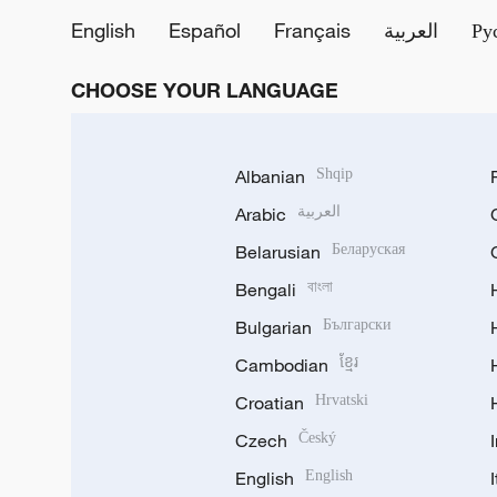
English
Español
Français
العربية
Ру
CHOOSE YOUR LANGUAGE
Albanian
Shqip
Arabic
العربية
Belarusian
Беларуская
Bengali
বাংলা
Bulgarian
Български
Cambodian
ខ្មែរ
Croatian
Hrvatski
Czech
Český
English
English