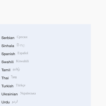
Serbian
Српски
Sinhala
සිංහල
Spanish
Español
Swahili
Kiswahili
Tamil
தமிழ்
Thai
ไทย
Turkish
Türkçe
Ukrainian
Українська
Urdu
اردو