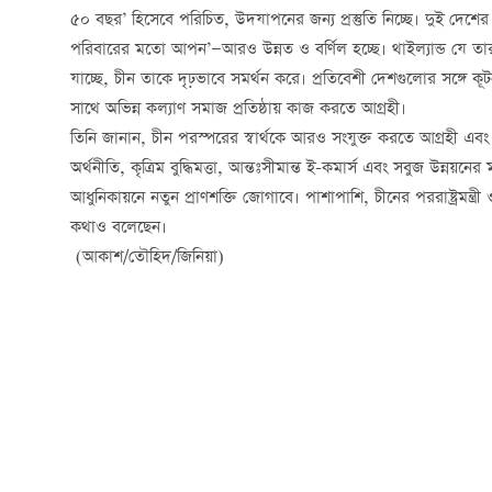
৫০ বছর’ হিসেবে পরিচিত, উদযাপনের জন্য প্রস্তুতি নিচ্ছে। দুই দেশের 
পরিবারের মতো আপন’—আরও উন্নত ও বর্ণিল হচ্ছে। থাইল্যান্ড যে তার দ
যাচ্ছে, চীন তাকে দৃঢ়ভাবে সমর্থন করে। প্রতিবেশী দেশগুলোর সঙ্গে কূটনীত
সাথে অভিন্ন কল্যাণ সমাজ প্রতিষ্ঠায় কাজ করতে আগ্রহী।
তিনি জানান, চীন পরস্পরের স্বার্থকে আরও সংযুক্ত করতে আগ্রহী এবং 
অর্থনীতি, কৃত্রিম বুদ্ধিমত্তা, আন্তঃসীমান্ত ই-কমার্স এবং সবুজ উন্ন
আধুনিকায়নে নতুন প্রাণশক্তি জোগাবে। পাশাপাশি, চীনের পররাষ্ট্রমন্ত্
কথাও বলেছেন।
(আকাশ/তৌহিদ/জিনিয়া)