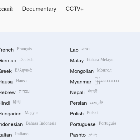
сский
Documentary
CCTV+
French
Français
Lao
ລາວ
German
Deutsch
Malay
Bahasa Melayu
Greek
Ελληνικά
Mongolian
Монгол
Hausa
Hausa
Myanmar
မြန်မာဘာသာ
Hebrew
עברית
Nepali
नेपाली
Hindi
हिन्दी
Persian
فارسی
Hungarian
Magyar
Polish
Polski
Indonesian
Bahasa Indonesia
Portuguese
Português
Italian
Italiano
Pashto
پښتو