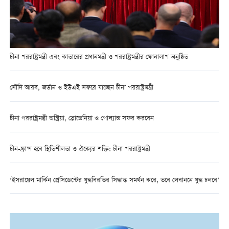
চীনা পররাষ্ট্রমন্ত্রী এবং কাতারের প্রধানমন্ত্রী ও পররাষ্ট্রমন্ত্রীর ফোনালাপ অনুষ্ঠিত
সৌদি আরব, জর্ডান ও ইউএই সফরে যাচ্ছেন চীনা পররাষ্ট্রমন্ত্রী
চীনা পররাষ্ট্রমন্ত্রী অস্ট্রিয়া, স্লোভেনিয়া ও পোল্যান্ড সফর করবেন
চীন-ফ্রান্স হবে স্থিতিশীলতা ও ঐক্যের শক্তি: চীনা পররাষ্ট্রমন্ত্রী
‘ইসরায়েল মার্কিন প্রেসিডেন্টের যুদ্ধবিরতির সিদ্ধান্ত সমর্থন করে, তবে লেবাননে যুদ্ধ চলবে’