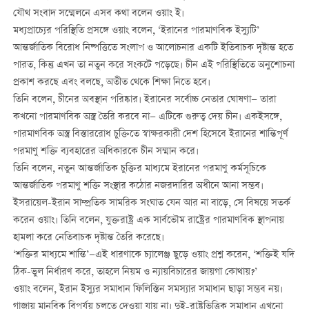
যৌথ সংবাদ সম্মেলনে এসব কথা বলেন ওয়াং ই।
মধ্যপ্রাচ্যের পরিস্থিতি প্রসঙ্গে ওয়াং বলেন, ‘ইরানের পারমাণবিক ইস্যুটি’
আন্তর্জাতিক বিরোধ নিষ্পত্তিতে সংলাপ ও আলোচনার একটি ইতিবাচক দৃষ্টান্ত হতে
পারত, কিন্তু এখন তা নতুন করে সংকটে পড়েছে। চীন এই পরিস্থিতিতে অনুশোচনা
প্রকাশ করছে এবং বলছে, অতীত থেকে শিক্ষা নিতে হবে।
তিনি বলেন, চীনের অবস্থান পরিষ্কার। ইরানের সর্বোচ্চ নেতার ঘোষণা— তারা
কখনো পারমাণবিক অস্ত্র তৈরি করবে না— এটিকে গুরুত্ব দেয় চীন। একইসঙ্গে,
পারমাণবিক অস্ত্র বিস্তাররোধ চুক্তিতে স্বাক্ষরকারী দেশ হিসেবে ইরানের শান্তিপূর্ণ
পরমাণু শক্তি ব্যবহারের অধিকারকে চীন সম্মান করে।
তিনি বলেন, নতুন আন্তর্জাতিক চুক্তির মাধ্যমে ইরানের পরমাণু কর্মসূচিকে
আন্তর্জাতিক পরমাণু শক্তি সংস্থার কঠোর নজরদারির অধীনে আনা সম্ভব।
ইসরায়েল-ইরান সাম্প্রতিক সামরিক সংঘাত যেন আর না বাড়ে, সে বিষয়ে সতর্ক
করেন ওয়াং। তিনি বলেন, যুক্তরাষ্ট্র এক সার্বভৌম রাষ্ট্রের পারমাণবিক স্থাপনায়
হামলা করে নেতিবাচক দৃষ্টান্ত তৈরি করেছে।
‘শক্তির মাধ্যমে শান্তি’—এই ধারণাকে চ্যালেঞ্জ ছুড়ে ওয়াং প্রশ্ন করেন, ‘শক্তিই যদি
ঠিক-ভুল নির্ধারণ করে, তাহলে নিয়ম ও ন্যায়বিচারের জায়গা কোথায়?’
ওয়াং বলেন, ইরান ইস্যুর সমাধান ফিলিস্তিন সমস্যার সমাধান ছাড়া সম্ভব নয়।
গাজায় মানবিক বিপর্যয় চলতে দেওয়া যায় না। দুই-রাষ্ট্রভিত্তিক সমাধান এখনো