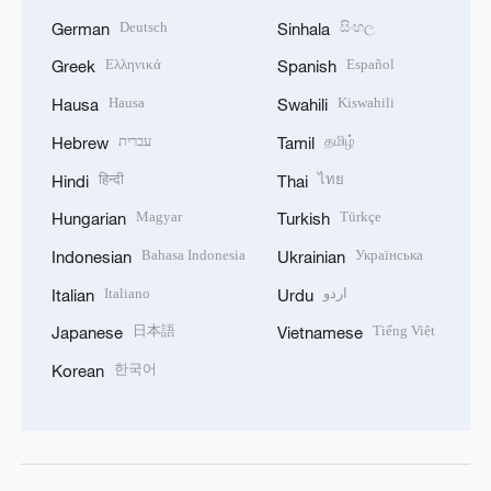
Deutsch
සිංහල
German
Sinhala
Ελληνικά
Español
Greek
Spanish
Hausa
Kiswahili
Hausa
Swahili
עברית
தமிழ்
Hebrew
Tamil
हिन्दी
ไทย
Hindi
Thai
Magyar
Türkçe
Hungarian
Turkish
Bahasa Indonesia
Українська
Indonesian
Ukrainian
Italiano
اردو
Italian
Urdu
日本語
Tiếng Việt
Japanese
Vietnamese
한국어
Korean