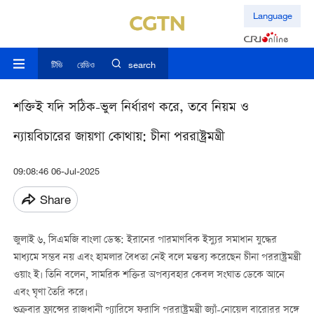
Language
টিভি
রেডিও
search
শক্তিই যদি সঠিক-ভুল নির্ধারণ করে, তবে নিয়ম ও
ন্যায়বিচারের জায়গা কোথায়: চীনা পররাষ্ট্রমন্ত্রী
09:08:46 06-Jul-2025
Share
জুলাই ৬, সিএমজি বাংলা ডেস্ক: ইরানের পারমাণবিক ইস্যুর সমাধান যুদ্ধের
মাধ্যমে সম্ভব নয় এবং হামলার বৈধতা নেই বলে মন্তব্য করেছেন চীনা পররাষ্ট্রমন্ত্রী
ওয়াং ই। তিনি বলেন, সামরিক শক্তির অপব্যবহার কেবল সংঘাত ডেকে আনে
এবং ঘৃণা তৈরি করে।
শুক্রবার ফ্রান্সের রাজধানী প্যারিসে ফরাসি পররাষ্ট্রমন্ত্রী জ্যাঁ-নোয়েল বারোরর সঙ্গে