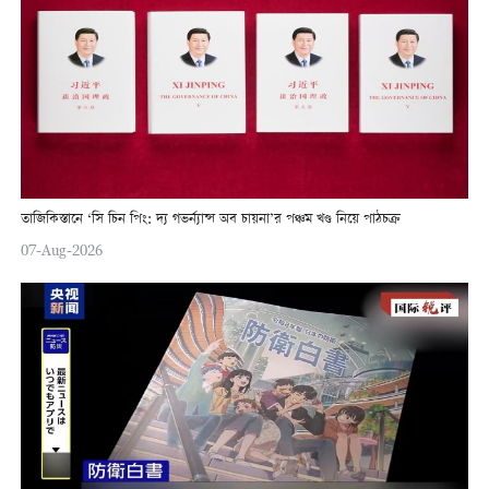
তাজিকিস্তানে ‘সি চিন পিং: দ্য গভর্ন্যান্স অব চায়না’র পঞ্চম খণ্ড নিয়ে পাঠচক্র
07-Aug-2026