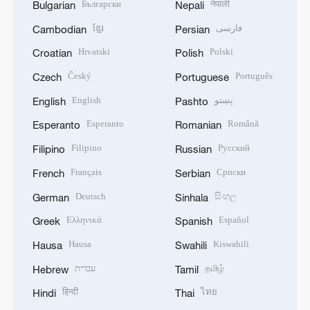
Български
नेपाली
Bulgarian
Nepali
ខ្មែរ
فارسی
Cambodian
Persian
Hrvatski
Polski
Croatian
Polish
Český
Português
Czech
Portuguese
English
پښتو
English
Pashto
Esperanto
Română
Esperanto
Romanian
Filipino
Русский
Filipino
Russian
Français
Српски
French
Serbian
Deutsch
සිංහල
German
Sinhala
Ελληνικά
Español
Greek
Spanish
Hausa
Kiswahili
Hausa
Swahili
עברית
தமிழ்
Hebrew
Tamil
हिन्दी
ไทย
Hindi
Thai