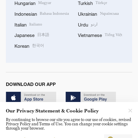
Magyar
Türkçe
Hungarian
Turkish
Bahasa Indonesia
Українська
Indonesian
Ukrainian
Italiano
اردو
Italian
Urdu
日本語
Tiếng Việt
Japanese
Vietnamese
한국어
Korean
DOWNLOAD OUR APP
Our Privacy Statement & Cookie Policy
By continuing to browse our site you agree to our use of cookies, revised
Privacy Policy and Terms of Use. You can change your cookie settings
through your browser.
© China Radio International.CRI. All Rights Reserved. 16A
Shijingshan Road, Beijing, China. 100040