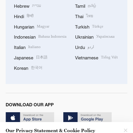
עברית
தமிழ்
Hebrew
Tamil
हिन्दी
ไทย
Hindi
Thai
Magyar
Türkçe
Hungarian
Turkish
Bahasa Indonesia
Українська
Indonesian
Ukrainian
Italiano
اردو
Italian
Urdu
日本語
Tiếng Việt
Japanese
Vietnamese
한국어
Korean
DOWNLOAD OUR APP
Our Privacy Statement & Cookie Policy