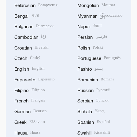
Беларуская
Монгол
Belarusian
Mongolian
বাংলা
မြန်မာဘာသာ
Bengali
Myanmar
Български
नेपाली
Bulgarian
Nepali
ខ្មែរ
فارسی
Cambodian
Persian
Hrvatski
Polski
Croatian
Polish
Český
Português
Czech
Portuguese
English
پښتو
English
Pashto
Esperanto
Română
Esperanto
Romanian
Filipino
Русский
Filipino
Russian
Français
Српски
French
Serbian
Deutsch
සිංහල
German
Sinhala
Ελληνικά
Español
Greek
Spanish
Hausa
Kiswahili
Hausa
Swahili