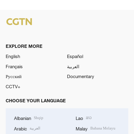
EXPLORE MORE
English
Español
Français
العربية
Русский
Documentary
CCTV+
CHOOSE YOUR LANGUAGE
Shqip
ລາວ
Albanian
Lao
العربية
Bahasa Melayu
Arabic
Malay