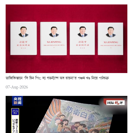
তাজিকিস্তানে ‘সি চিন পিং: দ্য গভর্ন্যান্স অব চায়না’র পঞ্চম খণ্ড নিয়ে পাঠচক্র
07-Aug-2026