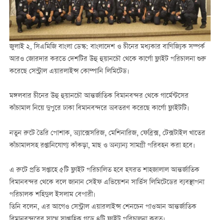
জুলাই ২, সিএমিজি বাংলা ডেস্ক: বাংলাদেশ ও চীনের মধ্যকার বাণিজ্যিক সম্পর্ক
আরও জোরদার করতে দেশটির উহু হুয়ানচৌ থেকে কার্গো ফ্লাইট পরিচালনা শুরু
করেছে সেন্ট্রাল এয়ারলাইন্স কোম্পানি লিমিটেড।
মঙ্গলবার চীনের উহু হুয়ানচৌ আন্তর্জাতিক বিমানবন্দর থেকে গার্মেন্টসের
কাঁচামাল নিয়ে দুপুরে ঢাকা বিমানবন্দরে অবতরণ করেছে কার্গো ফ্লাইটটি।
নতুন রুটে তৈরি পোশাক, অ্যাক্সেসরিজ, মেশিনারিজ, ফেব্রিক্স, টেক্সটাইল খাতের
কাঁচামালসহ রপ্তানিযোগ্য কাঁকড়া, মাছ ও অন্যান্য সামগ্রী পরিবহন করা হবে।
এ রুটে প্রতি সপ্তাহে ৫টি ফ্লাইট পরিচালিত হবে হযরত শাহজালাল আন্তর্জাতিক
বিমানবন্দর থেকে বলে জানান সেইফ এভিয়েশন সার্ভিস লিমিটেডের ব্যবস্থাপনা
পরিচালক শহিদুল ইসলাম বেপারী।
তিনি বলেন, এর আগেও সেন্ট্রাল এয়ারলাইন্স শেনচেন পাওআন আন্তর্জাতিক
বিমানবন্দরের সাথে সাপ্তাহিক গড়ে ৪টি ফ্লাইট পরিচালনা করত।