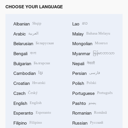
CHOOSE YOUR LANGUAGE
Shqip
ລາວ
Albanian
Lao
العربية
Bahasa Melayu
Arabic
Malay
Беларуская
Монгол
Belarusian
Mongolian
বাংলা
မြန်မာဘာသာ
Bengali
Myanmar
Български
नेपाली
Bulgarian
Nepali
ខ្មែរ
فارسی
Cambodian
Persian
Hrvatski
Polski
Croatian
Polish
Český
Português
Czech
Portuguese
English
پښتو
English
Pashto
Esperanto
Română
Esperanto
Romanian
Filipino
Русский
Filipino
Russian