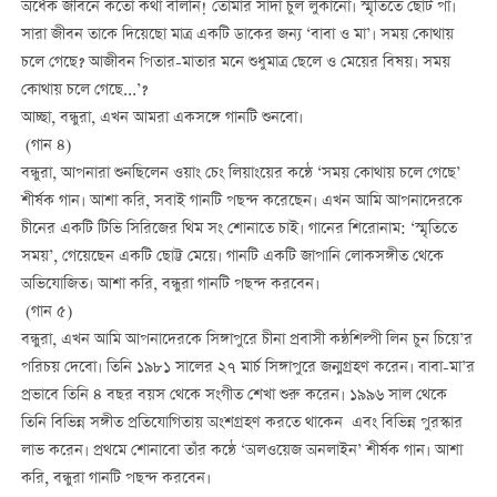
অর্ধেক জীবনে কতো কথা বলিনি! তোমার সাদা চুল লুকানো। স্মৃতিতে ছোট পা।
সারা জীবন তাকে দিয়েছো মাত্র একটি ডাকের জন্য ‘বাবা ও মা’। সময় কোথায়
চলে গেছে? আজীবন পিতার-মাতার মনে শুধুমাত্র ছেলে ও মেয়ের বিষয়। সময়
কোথায় চলে গেছে...’?
আচ্ছা, বন্ধুরা, এখন আমরা একসঙ্গে গানটি শুনবো।
(গান ৪)
বন্ধুরা, আপনারা শুনছিলেন ওয়াং চেং লিয়াংয়ের কন্ঠে ‘সময় কোথায় চলে গেছে’
শীর্ষক গান। আশা করি, সবাই গানটি পছন্দ করেছেন। এখন আমি আপনাদেরকে
চীনের একটি টিভি সিরিজের থিম সং শোনাতে চাই। গানের শিরোনাম: ‘স্মৃতিতে
সময়’, গেয়েছেন একটি ছোট্ট মেয়ে। গানটি একটি জাপানি লোকসঙ্গীত থেকে
অভিযোজিত। আশা করি, বন্ধুরা গানটি পছন্দ করবেন।
(গান ৫)
বন্ধুরা, এখন আমি আপনাদেরকে সিঙ্গাপুরে চীনা প্রবাসী কন্ঠশিল্পী লিন চুন চিয়ে’র
পরিচয় দেবো। তিনি ১৯৮১ সালের ২৭ মার্চ সিঙ্গাপুরে জন্মগ্রহণ করেন। বাবা-মা’র
প্রভাবে তিনি ৪ বছর বয়স থেকে সংগীত শেখা শুরু করেন। ১৯৯৬ সাল থেকে
তিনি বিভিন্ন সঙ্গীত প্রতিযোগিতায় অংশগ্রহণ করতে থাকেন এবং বিভিন্ন পুরস্কার
লাভ করেন। প্রথমে শোনাবো তাঁর কন্ঠে ‘অলওয়েজ অনলাইন’ শীর্ষক গান। আশা
করি, বন্ধুরা গানটি পছন্দ করবেন।