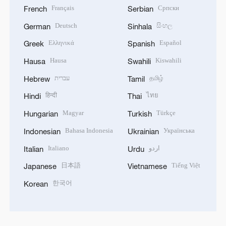
Français
Српски
French
Serbian
Deutsch
සිංහල
German
Sinhala
Ελληνικά
Español
Greek
Spanish
Hausa
Kiswahili
Hausa
Swahili
עברית
தமிழ்
Hebrew
Tamil
हिन्दी
ไทย
Hindi
Thai
Magyar
Türkçe
Hungarian
Turkish
Bahasa Indonesia
Українська
Indonesian
Ukrainian
Italiano
اردو
Italian
Urdu
日本語
Tiếng Việt
Japanese
Vietnamese
한국어
Korean