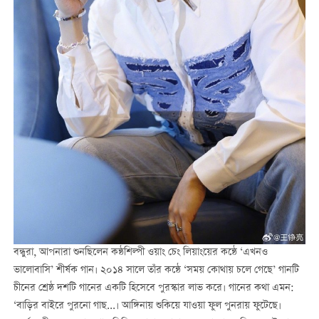
বন্ধুরা, আপনারা শুনছিলেন কন্ঠশিল্পী ওয়াং চেং লিয়াংয়ের কন্ঠে ‘এখনও
ভালোবাসি’ শীর্ষক গান। ২০১৪ সালে তাঁর কন্ঠে ‘সময় কোথায় চলে গেছে’ গানটি
চীনের শ্রেষ্ঠ দশটি গানের একটি হিসেবে পুরস্কার লাভ করে। গানের কথা এমন:
‘বাড়ির বাইরে পুরনো গাছ...। আঙ্গিনায় শুকিয়ে যাওয়া ফুল পুনরায় ফুটেছে।