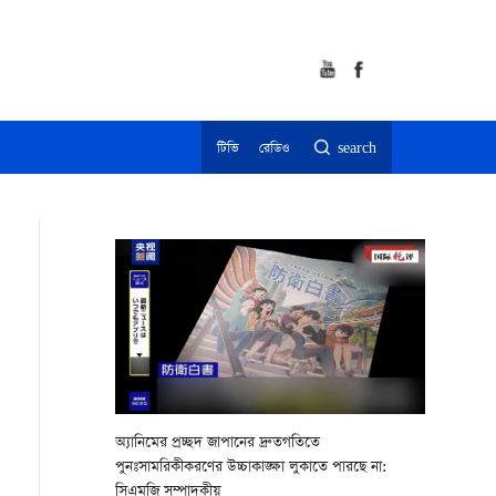
টিভি
রেডিও
search
অ্যানিমের প্রচ্ছদ জাপানের দ্রুতগতিতে
পুনঃসামরিকীকরণের উচ্চাকাঙ্ক্ষা লুকাতে পারছে না:
সিএমজি সম্পাদকীয়