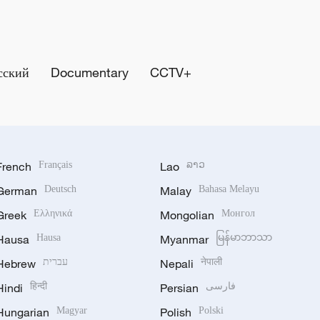
сский
Documentary
CCTV+
French
Français
Lao
ລາວ
German
Deutsch
Malay
Bahasa Melayu
Greek
Ελληνικά
Mongolian
Монгол
Hausa
Hausa
Myanmar
မြန်မာဘာသာ
Hebrew
עברית
Nepali
नेपाली
Hindi
हिन्दी
Persian
فارسی
Hungarian
Magyar
Polish
Polski