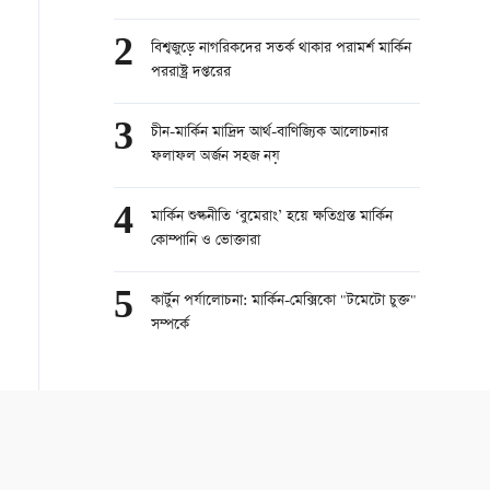
2
বিশ্বজুড়ে নাগরিকদের সতর্ক থাকার পরামর্শ মার্কিন
পররাষ্ট্র দপ্তরের
3
চীন-মার্কিন মাদ্রিদ আর্থ-বাণিজ্যিক আলোচনার
ফলাফল অর্জন সহজ নয়
4
মার্কিন শুল্কনীতি ‘বুমেরাং’ হয়ে ক্ষতিগ্রস্ত মার্কিন
কোম্পানি ও ভোক্তারা
5
কার্টুন পর্যালোচনা: মার্কিন-মেক্সিকো "টমেটো চুক্ত"
সম্পর্কে