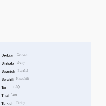
Serbian
Српски
Sinhala
සිංහල
Spanish
Español
Swahili
Kiswahili
Tamil
தமிழ்
Thai
ไทย
Turkish
Türkçe