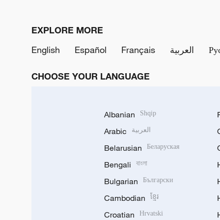
EXPLORE MORE
English
Español
Français
العربية
Ру
CHOOSE YOUR LANGUAGE
Albanian
Shqip
Arabic
العربية
Belarusian
Беларуская
Bengali
বাংলা
Bulgarian
Български
Cambodian
ខ្មែរ
Croatian
Hrvatski