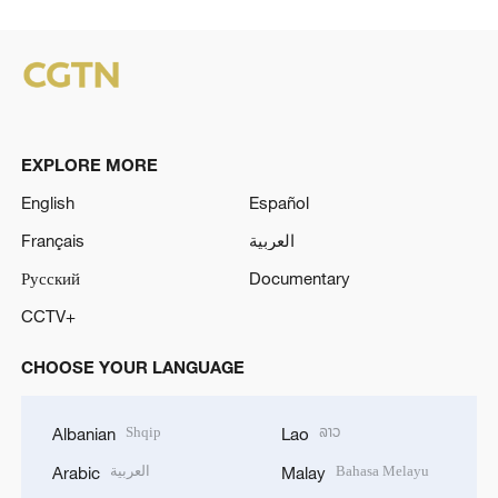
EXPLORE MORE
English
Español
Français
العربية
Русский
Documentary
CCTV+
CHOOSE YOUR LANGUAGE
Shqip
ລາວ
Albanian
Lao
العربية
Bahasa Melayu
Arabic
Malay