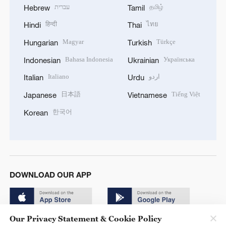
עברית
தமிழ்
Hebrew
Tamil
हिन्दी
ไทย
Hindi
Thai
Magyar
Türkçe
Hungarian
Turkish
Bahasa Indonesia
Українська
Indonesian
Ukrainian
Italiano
اردو
Italian
Urdu
日本語
Tiếng Việt
Japanese
Vietnamese
한국어
Korean
DOWNLOAD OUR APP
Our Privacy Statement & Cookie Policy