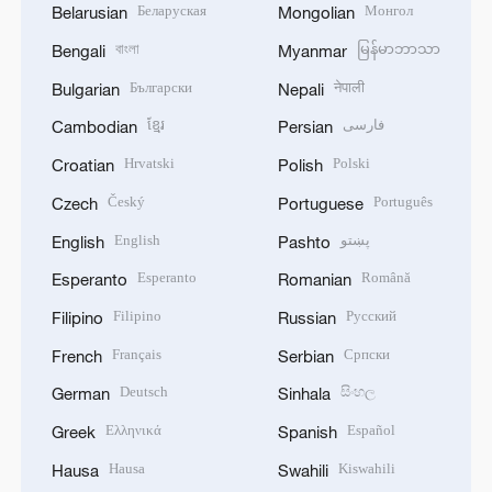
Беларуская
Монгол
Belarusian
Mongolian
বাংলা
မြန်မာဘာသာ
Bengali
Myanmar
Български
नेपाली
Bulgarian
Nepali
ខ្មែរ
فارسی
Cambodian
Persian
Hrvatski
Polski
Croatian
Polish
Český
Português
Czech
Portuguese
English
پښتو
English
Pashto
Esperanto
Română
Esperanto
Romanian
Filipino
Русский
Filipino
Russian
Français
Српски
French
Serbian
Deutsch
සිංහල
German
Sinhala
Ελληνικά
Español
Greek
Spanish
Hausa
Kiswahili
Hausa
Swahili