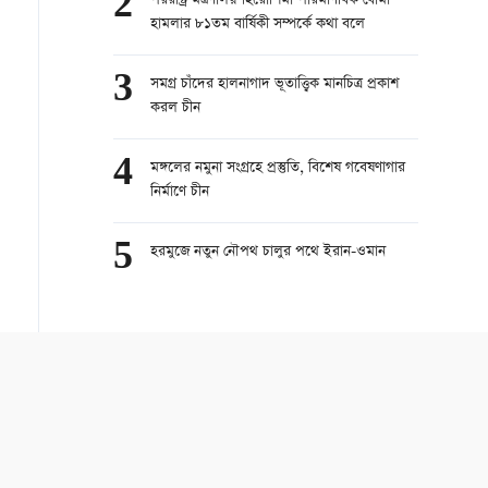
2
পররাষ্ট্র মন্ত্রণালয় হিরোশিমা পারমাণবিক বোমা
হামলার ৮১তম বার্ষিকী সম্পর্কে কথা বলে
3
সমগ্র চাঁদের হালনাগাদ ভূতাত্ত্বিক মানচিত্র প্রকাশ
করল চীন
4
মঙ্গলের নমুনা সংগ্রহে প্রস্তুতি, বিশেষ গবেষণাগার
নির্মাণে চীন
5
হরমুজে নতুন নৌপথ চালুর পথে ইরান-ওমান