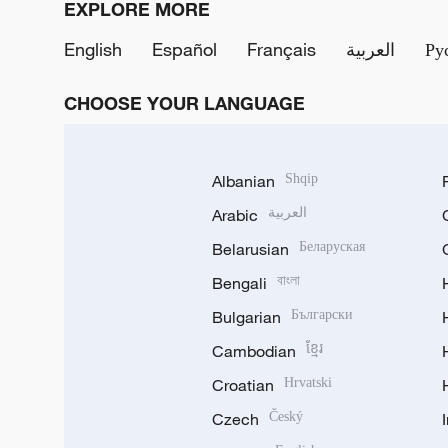
EXPLORE MORE
English
Español
Français
العربية
Ру
CHOOSE YOUR LANGUAGE
Albanian
Shqip
Arabic
العربية
Belarusian
Беларуская
Bengali
বাংলা
Bulgarian
Български
Cambodian
ខ្មែរ
Croatian
Hrvatski
Czech
Český