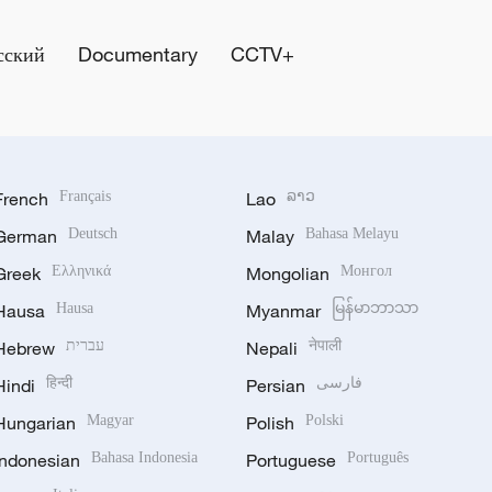
сский
Documentary
CCTV+
French
Français
Lao
ລາວ
German
Deutsch
Malay
Bahasa Melayu
Greek
Ελληνικά
Mongolian
Монгол
Hausa
Hausa
Myanmar
မြန်မာဘာသာ
Hebrew
עברית
Nepali
नेपाली
Hindi
हिन्दी
Persian
فارسی
Hungarian
Magyar
Polish
Polski
Indonesian
Bahasa Indonesia
Portuguese
Português