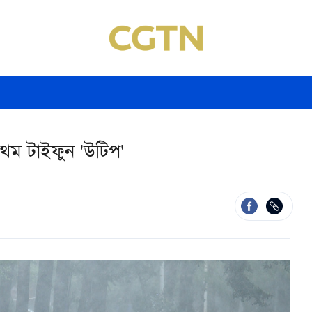
থম টাইফুন 'উটিপ'