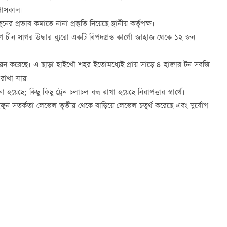
োপাসকাল
।
ের প্রভাব কমাতে নানা প্রস্তুতি নিয়েছে স্থানীয় কর্তৃপক্ষ।
িণ
চীন
সাগর
উদ্ধার
ব্যুরো
একটি বিপদগ্রস্ত কার্গো জাহাজ থেকে ১২ জন
েন করেছে। এ ছাড়া
হাইখৌ
শহর
ইতোমধ্যেই প্রায় সাড়ে
৪
হাজার টন
সবজি
 রাখা যায়।
য়েছে; কিছু কিছু ট্রেন চলাচল বন্ধ রাখা হয়েছে নিরাপত্তার স্বার্থে।
ফুন
সতর্কতা
লেভেল
তৃতীয়
থেকে
বাড়িয়ে
লেভেল
চতুর্থ
করেছে এবং দুর্যোগ