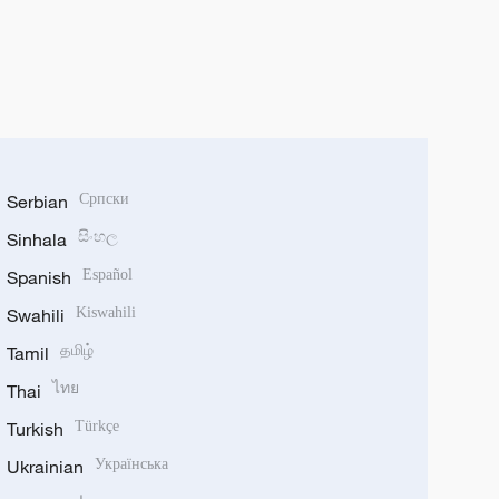
Serbian
Српски
Sinhala
සිංහල
Spanish
Español
Swahili
Kiswahili
Tamil
தமிழ்
Thai
ไทย
Turkish
Türkçe
Ukrainian
Українська