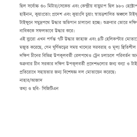
ছিল সর্বোচ্চ
৩০
মিটার
/
সেকেন্ড
এবং কেন্দ্রীয় বায়ুচাপ ছিল
৯৮০
হেক্ট
হাইনান, কুয়াংতোং প্রদেশ এবং কুয়াংসি চুয়াং স্বায়ত্তশাসিত অঞ্চলে টাইফুন
টাইফুনে
সমুদ্রপথে
উদ্ধার
অভিযান
চালানো হচ্ছে। শুক্রবার ভোরে
দক্ষ
নাবিককে সফলভাবে উদ্ধার করে।
এই ব্যুরো এখন পর্যন্ত
৭টি
উদ্ধার
জাহাজ
এবং
৪টি
হেলিকপ্টার
মোতায়
মজুত
করেছে, যেন ঘূর্ণিঝড়ের সময় খাদ্যের সরবরাহ ও মূল্য স্থিতিশীল
দক্ষিণ চীনের বিভিন্ন উপকূলবর্তী রেলপথেও ট্রেন চলাচলে পরিবর্তন আনা হ
শুক্রবার চীন সরকার
দক্ষিণ
উপকূলবর্তী
প্রদেশগুলোর
জন্য
বন্যা
ও
টাই
প্রতিরোধে সহায়তার জন্য বিশেষজ্ঞ দল মোতায়েন করেছে।
নাহার/আজাদ
তথ্য ও ছবি- সিজিটিএন