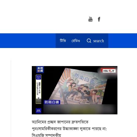
টিভি
রেডিও
search
অ্যানিমের প্রচ্ছদ জাপানের দ্রুতগতিতে
পুনঃসামরিকীকরণের উচ্চাকাঙ্ক্ষা লুকাতে পারছে না:
সিএমজি সম্পাদকীয়