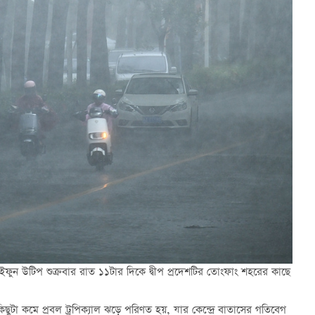
াইফুন
উটিপ
শুক্রবার রাত ১১টার দিকে দ্বীপ প্রদেশটির
তোংফাং
শহরের
কাছে
কিছুটা কমে
প্রবল
ট্রপিক্যাল
ঝড়ে
পরিণত হয়, যার কেন্দ্রে বাতাসের গতিবেগ