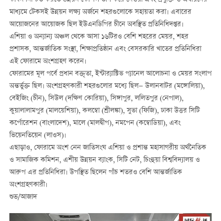
কার্বন নিশ্চিত করতে উন্নয়ন কৌশল ভাগ করে নেওয়া এবং প্রযুক্তি ও অর্থায়নের
মাধ্যমে টেকসই উন্নয়ন লক্ষ্য অর্জনে শহরগুলোকে সহায়তা করা। এবারের
আয়োজনের আয়োজক ছিল ইউএনডিপির চীনে অবস্থিত প্রতিনিধিদপ্তর।
এশিয়া ও অন্যান্য অঞ্চল থেকে আসা ১৬টিরও বেশি শহরের মেয়র, শহর
প্রশাসক, আন্তর্জাতিক সংস্থা, শিক্ষাপ্রতিষ্ঠান এবং বেসরকারি খাতের প্রতিনিধিরা
এই ফোরামে অংশগ্রহণ করেন।
ফোরামের মূল পর্বে প্রধান বক্তৃতা, ইন্টার‌্যাক্টিভ প্যানেল আলোচনা ও মেয়র সংলাপ
অন্তর্ভুক্ত ছিল। অংশগ্রহণকারী শহরগুলোর মধ্যে ছিল— উলানবাটর (মঙ্গোলিয়া),
বেইজিং (চীন), সিউল (দক্ষিণ কোরিয়া), সিঙ্গাপুর, ললিতপুর (নেপাল),
কুয়ালালামপুর (মালয়েশিয়া), কলম্বো (শ্রীলঙ্কা), সুভা (ফিজি), ঢাকা উত্তর সিটি
কর্পোরেশন (বাংলাদেশ), মালে (মালদ্বীপ), নমপেন (কম্বোডিয়া), এবং
ভিয়েনতিয়েন (লাওস)।
এছাড়াও, ফোরামে অংশ নেন জাতিসংঘ এশিয়া ও প্রশান্ত মহাসাগরীয় অর্থনৈতিক
ও সামাজিক কমিশন, এশীয় উন্নয়ন ব্যাংক, সিটি নেট, চিংহুয়া বিশ্ববিদ্যালয় ও
আরুপ এর প্রতিনিধিরা। উপস্থিত ছিলেন পাঁচ শতরও বেশি আন্তর্জাতিক
অংশগ্রহণকারী।
শুভ/আজাদ