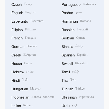
Český
Português
Czech
Portuguese
English
پښتو
English
Pashto
Esperanto
Română
Esperanto
Romanian
Filipino
Русский
Filipino
Russian
Français
Српски
French
Serbian
Deutsch
සිංහල
German
Sinhala
Ελληνικά
Español
Greek
Spanish
Hausa
Kiswahili
Hausa
Swahili
עברית
தமிழ்
Hebrew
Tamil
हिन्दी
ไทย
Hindi
Thai
Magyar
Türkçe
Hungarian
Turkish
Bahasa Indonesia
Українська
Indonesian
Ukrainian
Italiano
اردو
Italian
Urdu