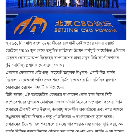
জুন ১৩, সিএমজি বাংলা ডেস্ক: চীনের রাজধানী বেইজিংয়ের চায়না ওয়ার্ল্ড
হোটেলে গত ১১ জুন থেকে অনুষ্ঠিত জাতিসংঘ উন্নয়ন কর্মসূচি আয়োজিত এশিয়ান
মেয়রস ফোরামে অংশ নিয়েছেন বাংলাদেশের ঢাকা উত্তর সিটি কর্পোরেশনের
(ডিএনসিসি) প্রশাসক মোহাম্মদ এজাজ।
এবারের ফোরামের প্রতিপাদ্য ‘সহযোগিতামূলক উদ্ভাবন: একটি নিম্ন-কার্বন
নিঃসরণ ও টেকসই ভবিষ্যতের শহর নির্মাণ’। শুক্রবার ডিএনসিসির মুখপাত্র
জোবায়ের হোসেন বিষয়টি জানিয়েছেন।
তিনি বলেন, এই আন্তর্জাতিক ফোরামে বাংলাদেশ থেকে ঢাকা উত্তর সিটি
কর্পোরেশনের প্রশাসক মোহাম্মদ এজাজ অতিথি হিসেবে অংশগ্রহণ করেন। তিনি
ফোরামে টেকসই নগর উন্নয়ন, জলবায়ু সহনশীল অবকাঠামো এবং নগর শাসনে
উদ্ভাবনের ভূমিকা বিষয়ে গুরুত্বপূর্ণ অভিজ্ঞতা ও বাংলাদেশের তুলে ধরেন।
ফোরামের উদ্দেশ্য ছিল শহরগুলোর মধ্যে পারস্পরিক সহযোগিতা বৃদ্ধি করা, কম