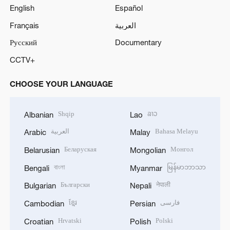
English
Español
Français
العربية
Русский
Documentary
CCTV+
CHOOSE YOUR LANGUAGE
Shqip
ລາວ
Albanian
Lao
العربية
Bahasa Melayu
Arabic
Malay
Беларуская
Монгол
Belarusian
Mongolian
বাংলা
မြန်မာဘာသာ
Bengali
Myanmar
Български
नेपाली
Bulgarian
Nepali
ខ្មែរ
فارسی
Cambodian
Persian
Hrvatski
Polski
Croatian
Polish