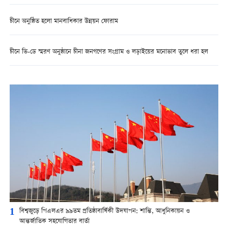
চীনে অনুষ্ঠিত হলো মানবাধিকার উন্নয়ন ফোরাম
চীনে ভি-ডে স্মরণ অনুষ্ঠানে চীনা জনগণের সংগ্রাম ও লড়াইয়ের মনোভাব তুলে ধরা হল
1
বিশ্বজুড়ে পিএলএর ৯৯তম প্রতিষ্ঠাবার্ষিকী উদযাপন: শান্তি, আধুনিকায়ন ও
আন্তর্জাতিক সহযোগিতার বার্তা