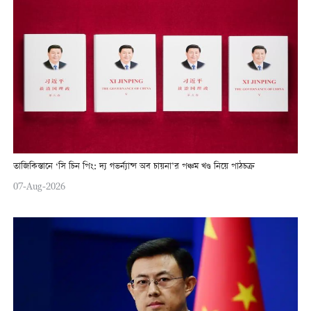
তাজিকিস্তানে ‘সি চিন পিং: দ্য গভর্ন্যান্স অব চায়না’র পঞ্চম খণ্ড নিয়ে পাঠচক্র
07-Aug-2026