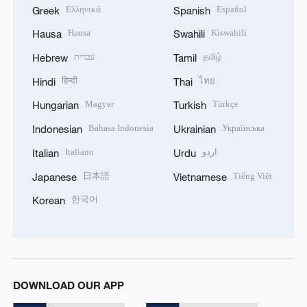
Ελληνικά
Español
Greek
Spanish
Hausa
Kiswahili
Hausa
Swahili
עברית
தமிழ்
Hebrew
Tamil
हिन्दी
ไทย
Hindi
Thai
Magyar
Türkçe
Hungarian
Turkish
Bahasa Indonesia
Українська
Indonesian
Ukrainian
Italiano
اردو
Italian
Urdu
日本語
Tiếng Việt
Japanese
Vietnamese
한국어
Korean
DOWNLOAD OUR APP