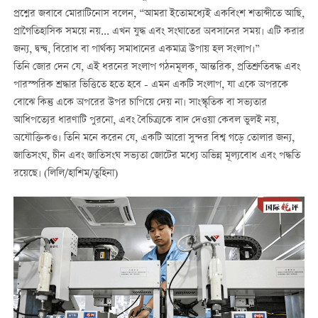
প্রশ্নের জবাবে মোরাটিনোস বলেন, “আমরা ইতোমধ্যেই একবিংশ শতাব্দীতে আছি,
প্রাগৈতিহাসিক সময়ে নয়... এখন যুদ্ধ এবং সংঘাতের অবসানের সময়। এটি করার
জন্য, দ্বন্দ্ব, বিরোধ বা পার্থক্য সমাধানের একমাত্র উপায় হল সংলাপ।”
তিনি জোর দেন যে, এই ধরনের সংলাপ গঠনমূলক, আন্তরিক, প্রতিশ্রুতিবদ্ধ এবং
পারস্পরিক শ্রদ্ধার ভিত্তিতে হতে হবে - এমন একটি সংলাপ, যা একে অপরকে
বোঝে কিন্তু একে অপরের উপর চাপিয়ে দেয় না। সাংস্কৃতিক বা সভ্যতার
আধিপত্যের ধারণাটি পুরনো, এবং বৈচিত্র্যকে বাদ দেওয়া কেবল ভুলই নয়,
অযৌক্তিকও। তিনি মনে করেন যে, একটি আরো সুন্দর বিশ্ব গড়ে তোলার জন্য,
জাতিসংঘ, চীন এবং জাতিসংঘ সভ্যতা জোটের মধ্যে অভিন্ন মূল্যবোধ এবং পদ্ধতি
রয়েছে। (লিলি/হাশিম/তুহিনা)