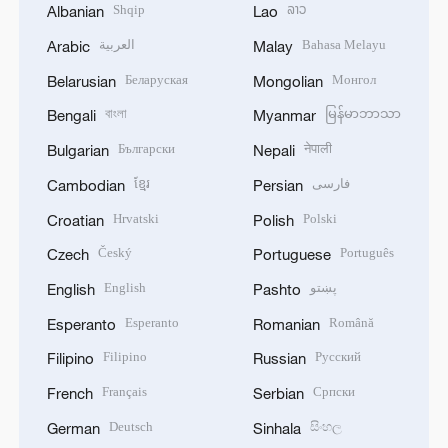
Shqip
ລາວ
Albanian
Lao
العربية
Bahasa Melayu
Arabic
Malay
Беларуская
Монгол
Belarusian
Mongolian
বাংলা
မြန်မာဘာသာ
Bengali
Myanmar
Български
नेपाली
Bulgarian
Nepali
ខ្មែរ
فارسی
Cambodian
Persian
Hrvatski
Polski
Croatian
Polish
Český
Português
Czech
Portuguese
English
پښتو
English
Pashto
Esperanto
Română
Esperanto
Romanian
Filipino
Русский
Filipino
Russian
Français
Српски
French
Serbian
Deutsch
සිංහල
German
Sinhala