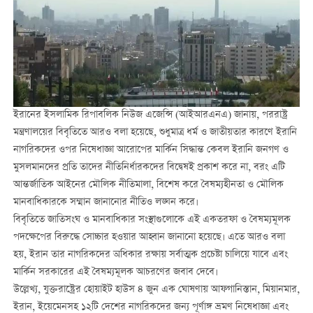
ইরানের ইসলামিক রিপাবলিক নিউজ এজেন্সি (আইআরএনএ) জানায়, পররাষ্ট্র
মন্ত্রণালয়ের বিবৃতিতে আরও বলা হয়েছে, শুধুমাত্র ধর্ম ও জাতীয়তার কারণে ইরানি
নাগরিকদের ওপর নিষেধাজ্ঞা আরোপের মার্কিন সিদ্ধান্ত কেবল ইরানি জনগণ ও
মুসলমানদের প্রতি তাদের নীতিনির্ধারকদের বিদ্বেষই প্রকাশ করে না, বরং এটি
আন্তর্জাতিক আইনের মৌলিক নীতিমালা, বিশেষ করে বৈষম্যহীনতা ও মৌলিক
মানবাধিকারকে সম্মান জানানোর নীতিও লঙ্ঘন করে।
বিবৃতিতে জাতিসংঘ ও মানবাধিকার সংস্থাগুলোকে এই একতরফা ও বৈষম্যমূলক
পদক্ষেপের বিরুদ্ধে সোচ্চার হওয়ার আহ্বান জানানো হয়েছে। এতে আরও বলা
হয়, ইরান তার নাগরিকদের অধিকার রক্ষায় সর্বাত্মক প্রচেষ্টা চালিয়ে যাবে এবং
মার্কিন সরকারের এই বৈষম্যমূলক আচরণের জবাব দেবে।
উল্লেখ্য, যুক্তরাষ্ট্রের হোয়াইট হাউস ৪ জুন এক ঘোষণায় আফগানিস্তান, মিয়ানমার,
ইরান, ইয়েমেনসহ ১২টি দেশের নাগরিকদের জন্য পূর্ণাঙ্গ ভ্রমণ নিষেধাজ্ঞা এবং