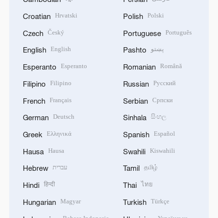
Hrvatski
Polski
Croatian
Polish
Český
Português
Czech
Portuguese
English
پښتو
English
Pashto
Esperanto
Română
Esperanto
Romanian
Filipino
Русский
Filipino
Russian
Français
Српски
French
Serbian
Deutsch
සිංහල
German
Sinhala
Ελληνικά
Español
Greek
Spanish
Hausa
Kiswahili
Hausa
Swahili
עברית
தமிழ்
Hebrew
Tamil
हिन्दी
ไทย
Hindi
Thai
Magyar
Türkçe
Hungarian
Turkish