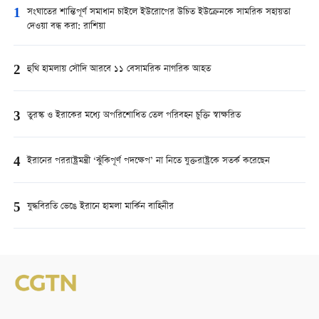
1
সংঘাতের শান্তিপূর্ণ সমাধান চাইলে ইউরোপের উচিত ইউক্রেনকে সামরিক সহায়তা
দেওয়া বন্ধ করা: রাশিয়া
2
হুথি হামলায় সৌদি আরবে ১১ বেসামরিক নাগরিক আহত
3
তুরস্ক ও ইরাকের মধ্যে অপরিশোধিত তেল পরিবহন চুক্তি স্বাক্ষরিত
4
ইরানের পররাষ্ট্রমন্ত্রী ‘ঝুঁকিপূর্ণ পদক্ষেপ’ না নিতে যুক্তরাষ্ট্রকে সতর্ক করেছেন
5
যুদ্ধবিরতি ভেঙে ইরানে হামলা মার্কিন বাহিনীর