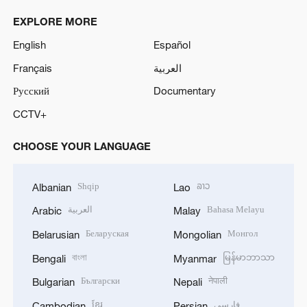
EXPLORE MORE
English
Español
Français
العربية
Русский
Documentary
CCTV+
CHOOSE YOUR LANGUAGE
Shqip
ລາວ
Albanian
Lao
العربية
Bahasa Melayu
Arabic
Malay
Беларуская
Монгол
Belarusian
Mongolian
বাংলা
မြန်မာဘာသာ
Bengali
Myanmar
Български
नेपाली
Bulgarian
Nepali
ខ្មែរ
فارسی
Cambodian
Persian