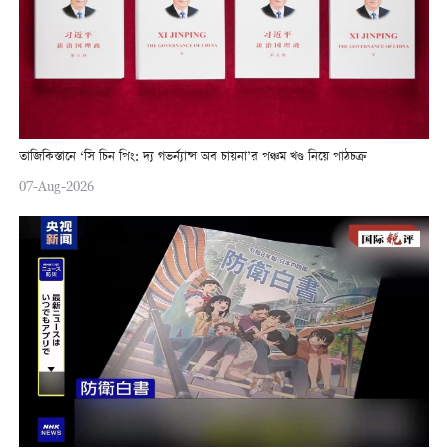
তাজিকিস্তানে ‘সি চিন পিং: দ্য গভর্ন্যান্স অব চায়না’র পঞ্চম খণ্ড নিয়ে পাঠচক্র
07-Aug-2026