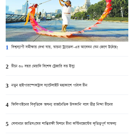
1
বিশ্বব্যাপী সমীক্ষায় দেখা যায়, 'চায়না ট্র্যাভেল'-এর আবেদন যেন জেগে উঠেছে!
2
চীনে ৩০ বছর মেয়াদি বিশেষ ট্রেজারি বন্ড ইস্যু
3
নতুন হাইপারস্পেকট্রাল স্যাটেলাইট মহাকাশে পাঠাল চীন
4
ফিলিপাইনের বিবৃতিকে 'জঘন্য রাজনৈতিক উসকানি' বলে তীব্র নিন্দা চীনের
5
লেবাননে জাতিসংঘের শান্তিরক্ষী মিশনে চীনা কন্টিনজেন্টের কৃতিত্বপূর্ণ সাফল্য