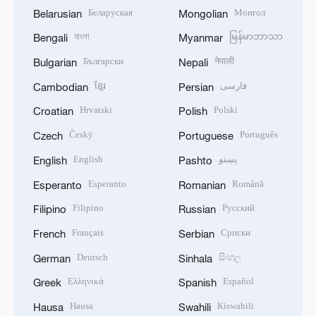
Беларуская
Монгол
Belarusian
Mongolian
বাংলা
မြန်မာဘာသာ
Bengali
Myanmar
Български
नेपाली
Bulgarian
Nepali
ខ្មែរ
فارسی
Cambodian
Persian
Hrvatski
Polski
Croatian
Polish
Český
Português
Czech
Portuguese
English
پښتو
English
Pashto
Esperanto
Română
Esperanto
Romanian
Filipino
Русский
Filipino
Russian
Français
Српски
French
Serbian
Deutsch
සිංහල
German
Sinhala
Ελληνικά
Español
Greek
Spanish
Hausa
Kiswahili
Hausa
Swahili