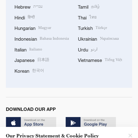
עברית
தமிழ்
Hebrew
Tamil
हिन्दी
ไทย
Hindi
Thai
Magyar
Türkçe
Hungarian
Turkish
Bahasa Indonesia
Українська
Indonesian
Ukrainian
Italiano
اردو
Italian
Urdu
日本語
Tiếng Việt
Japanese
Vietnamese
한국어
Korean
DOWNLOAD OUR APP
Our Privacy Statement & Cookie Policy