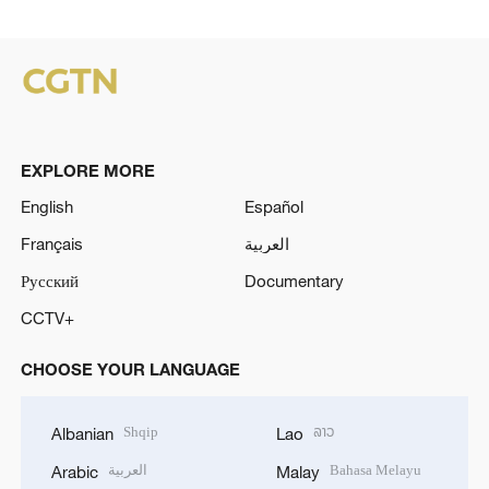
EXPLORE MORE
English
Español
Français
العربية
Русский
Documentary
CCTV+
CHOOSE YOUR LANGUAGE
Shqip
ລາວ
Albanian
Lao
العربية
Bahasa Melayu
Arabic
Malay