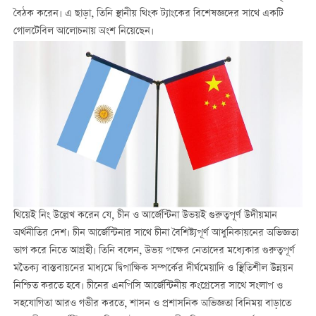
বৈঠক করেন। এ ছাড়া, তিনি স্থানীয় থিংক ট্যাংকের বিশেষজ্ঞদের সাথে একটি
গোলটেবিল আলোচনায় অংশ নিয়েছেন।
থিয়েই নিং উল্লেখ করেন যে, চীন ও আর্জেন্টিনা উভয়ই গুরুত্বপূর্ণ উদীয়মান
অর্থনীতির দেশ। চীন আর্জেন্টিনার সাথে চীনা বৈশিষ্ট্যপূর্ণ আধুনিকায়নের অভিজ্ঞতা
ভাগ করে নিতে আগ্রহী। তিনি বলেন, উভয় পক্ষের নেতাদের মধ্যেকার গুরুত্বপূর্ণ
মতৈক্য বাস্তবায়নের মাধ্যমে দ্বিপাক্ষিক সম্পর্কের দীর্ঘমেয়াদি ও স্থিতিশীল উন্নয়ন
নিশ্চিত করতে হবে। চীনের এনপিসি আর্জেন্টিনীয় কংগ্রেসের সাথে সংলাপ ও
সহযোগিতা আরও গভীর করতে, শাসন ও প্রশাসনিক অভিজ্ঞতা বিনিময় বাড়াতে