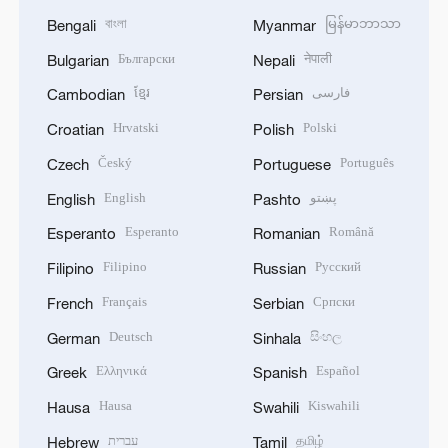
বাংলা
မြန်မာဘာသာ
Bengali
Myanmar
Български
नेपाली
Bulgarian
Nepali
ខ្មែរ
فارسی
Cambodian
Persian
Hrvatski
Polski
Croatian
Polish
Český
Português
Czech
Portuguese
English
پښتو
English
Pashto
Esperanto
Română
Esperanto
Romanian
Filipino
Русский
Filipino
Russian
Français
Српски
French
Serbian
Deutsch
සිංහල
German
Sinhala
Ελληνικά
Español
Greek
Spanish
Hausa
Kiswahili
Hausa
Swahili
עברית
தமிழ்
Hebrew
Tamil