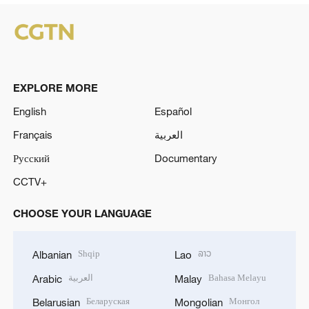
EXPLORE MORE
English
Español
Français
العربية
Русский
Documentary
CCTV+
CHOOSE YOUR LANGUAGE
Shqip
ລາວ
Albanian
Lao
العربية
Bahasa Melayu
Arabic
Malay
Беларуская
Монгол
Belarusian
Mongolian