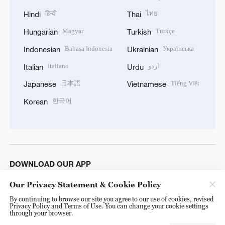
हिन्दी
ไทย
Hindi
Thai
Magyar
Türkçe
Hungarian
Turkish
Bahasa Indonesia
Українська
Indonesian
Ukrainian
Italiano
اردو
Italian
Urdu
日本語
Tiếng Việt
Japanese
Vietnamese
한국어
Korean
DOWNLOAD OUR APP
Our Privacy Statement & Cookie Policy
By continuing to browse our site you agree to our use of cookies, revised
Privacy Policy and Terms of Use. You can change your cookie settings
through your browser.