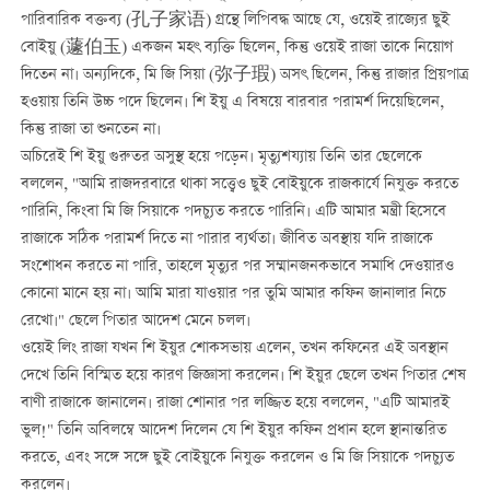
পারিবারিক বক্তব্য (孔子家语) গ্রন্থে লিপিবদ্ধ আছে যে, ওয়েই রাজ্যের ছুই
বোইয়ু (蘧伯玉) একজন মহৎ ব্যক্তি ছিলেন, কিন্তু ওয়েই রাজা তাকে নিয়োগ
দিতেন না। অন্যদিকে, মি জি সিয়া (弥子瑕) অসৎ ছিলেন, কিন্তু রাজার প্রিয়পাত্র
হওয়ায় তিনি উচ্চ পদে ছিলেন। শি ইয়ু এ বিষয়ে বারবার পরামর্শ দিয়েছিলেন,
কিন্তু রাজা তা শুনতেন না।
অচিরেই শি ইয়ু গুরুতর অসুস্থ হয়ে পড়েন। মৃত্যুশয্যায় তিনি তার ছেলেকে
বললেন, "আমি রাজদরবারে থাকা সত্ত্বেও ছুই বোইয়ুকে রাজকার্যে নিযুক্ত করতে
পারিনি, কিংবা মি জি সিয়াকে পদচ্যুত করতে পারিনি। এটি আমার মন্ত্রী হিসেবে
রাজাকে সঠিক পরামর্শ দিতে না পারার ব্যর্থতা। জীবিত অবস্থায় যদি রাজাকে
সংশোধন করতে না পারি, তাহলে মৃত্যুর পর সম্মানজনকভাবে সমাধি দেওয়ারও
কোনো মানে হয় না। আমি মারা যাওয়ার পর তুমি আমার কফিন জানালার নিচে
রেখো।" ছেলে পিতার আদেশ মেনে চলল।
ওয়েই লিং রাজা যখন শি ইয়ুর শোকসভায় এলেন, তখন কফিনের এই অবস্থান
দেখে তিনি বিস্মিত হয়ে কারণ জিজ্ঞাসা করলেন। শি ইয়ুর ছেলে তখন পিতার শেষ
বাণী রাজাকে জানালেন। রাজা শোনার পর লজ্জিত হয়ে বললেন, "এটি আমারই
ভুল!" তিনি অবিলম্বে আদেশ দিলেন যে শি ইয়ুর কফিন প্রধান হলে স্থানান্তরিত
করতে, এবং সঙ্গে সঙ্গে ছুই বোইয়ুকে নিযুক্ত করলেন ও মি জি সিয়াকে পদচ্যুত
করলেন।