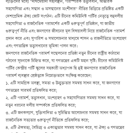
ব্যক্তিদের মধ্যে "দীর্ঘমেয়াদী সহাবস্থান, পারস্পরিক তত্ত্বাবধান, আন্তরিক
সহযোগিতা এবং সম্মান ও অসম্মানের অংশীদার" নীতির ভিত্তিতে প্রতিষ্ঠিত একটি
দেশপ্রেমিক ঐক্য জোট সংগঠন। এটি চীনের কমিউনিস্ট পার্টির নেতৃত্বে বহুদলীয়
সহযোগিতা ও রাজনৈতিক পরামর্শের একটি গুরুত্বপূর্ণ প্রতিষ্ঠান, যা জাতীয়
গুরুত্বপূর্ণ নীতি এবং জনগণের জীবনের মূল বিষয়াবলী নিয়ে রাজনৈতিক পরামর্শ
প্রদান করে এবং সুপারিশ ও সমালোচনার মাধ্যমে শাসন ও রাজনীতিতে অংশগ্রহণ
এবং গণতান্ত্রিক তত্ত্বাবধানের ভূমিকা পালন করে।
জনগণের রাজনৈতিক পরামর্শ সম্মেলনের প্রতিষ্ঠা নতুন চীনের রাষ্ট্রীয় কাঠামো
গঠনের সূচনাকে চিহ্নিত করে, যা গণতন্ত্রের একটি মহান সৃষ্টি। চীনের কমিউনিস্ট
পার্টির কেন্দ্রীয় পার্টি স্কুলের সহকারী অধ্যাপক ছি হুই জনগণের রাজনৈতিক
পরামর্শ ব্যবস্থার শ্রেষ্ঠত্বকে নিম্নোক্তভাবে সংক্ষিপ্ত করেছেন:
১. এটি সামগ্রিক অবস্থা, সমতা ও উন্মুক্ততার সমন্বয় সাধন করে, যা জনগণের
গণতন্ত্রের সারমর্ম প্রতিফলিত করে;
২. এটি পরামর্শ, তত্ত্বাবধান, অংশগ্রহণ ও সহযোগিতার সমন্বয় সাধন করে, যা
নতুন ধরনের দলীয় সম্পর্ককে প্রতিফলিত করে;
৩. এটি জনকল্যাণ, যুক্তিবাদিতা ও সুচিন্তিত আলোচনার সমন্বয় সাধন করে, যা
রাজনৈতিক সভ্যতার গুরুত্বপূর্ণ নীতিকে প্রতিফলিত করে;
৪. এটি ঐকমত্য, বৈচিত্র্য ও একাত্মতার সমন্বয় সাধন করে, যা ঐক্য ও গণতন্ত্রের