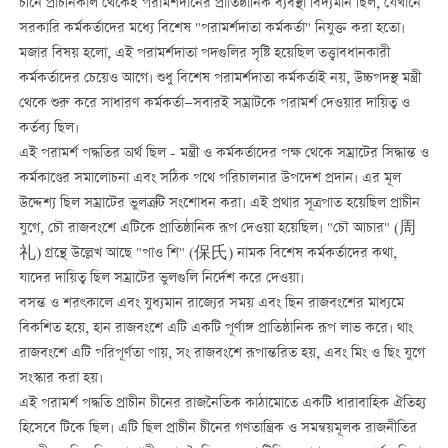
চীনে প্রাচীনকাল থেকেই পরামর্শদানের প্রাতিষ্ঠানিক ব্যবস্থা বিদ্যমান ছিল, যেখানে
সরকারি কর্মকর্তাদের মধ্যে বিশেষ "পরামর্শদাতা কর্মকর্তা" নিযুক্ত করা হতো।
মজার বিষয় হলো, এই পরামর্শদাতা পদগুলির সৃষ্টি হয়েছিল তত্ত্বাবধানকারী
কর্মকর্তাদের চেয়েও আগে। শুধু বিশেষ পরামর্শদাতা কর্মকর্তাই নয়, উচ্চপদস্থ মন্ত্রী
থেকে শুরু করে সাধারণ কর্মকর্তা—সবারই সম্রাটকে পরামর্শ দেওয়ার দায়িত্ব ও
কর্তব্য ছিল।
এই পরামর্শ পদ্ধতির অর্থ ছিল - মন্ত্রী ও কর্মকর্তাদের পক্ষ থেকে সম্রাটের সিদ্ধান্ত ও
কর্মকাণ্ডের সমালোচনা এবং সঠিক পথে পরিচালনার উপদেশ প্রদান। এর মূল
উদ্দেশ্য ছিল সম্রাটের ভুলত্রুটি সংশোধন করা। এই প্রথার সূত্রপাত হয়েছিল প্রাচীন
যুগে, চৌ রাজবংশে এটিকে প্রাতিষ্ঠানিক রূপ দেওয়া হয়েছিল। "চৌ আচার" (周
礼) গ্রন্থে উল্লেখ আছে "পাও শি" (保氏) নামক বিশেষ কর্মকর্তাদের কথা,
যাদের দায়িত্ব ছিল সম্রাটের ভুলগুলি নির্দেশ করে দেওয়া।
বসন্ত ও শরৎকালে এবং যুধ্যমান রাজ্যের সময় এবং ছিন রাজবংশের মাধ্যমে
বিকশিত হয়ে, হান রাজবংশে এটি একটি পূর্ণাঙ্গ প্রাতিষ্ঠানিক রূপ লাভ করে। থাং
রাজবংশে এটি পরিপূর্ণতা পায়, সং রাজবংশে রূপান্তরিত হয়, এবং মিং ও ছিং যুগে
সংস্কার করা হয়।
এই পরামর্শ পদ্ধতি প্রাচীন চীনের রাজনৈতিক কাঠামোতে একটি ধারাবাহিক ঐতিহ্য
হিসেবে টিকে ছিল। এটি ছিল প্রাচীন চীনের গণতান্ত্রিক ও সমন্বয়মূলক রাজনীতির