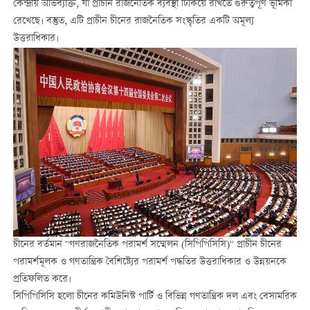
কেন্দ্রীয় অভিব্যক্তি, যা প্রাচীন রাজনৈতিক ব্যবস্থা টিকিয়ে রাখতে গুরুত্বপূর্ণ ভূমিকা
রেখেছে। বস্তুত, এটি প্রাচীন চীনের রাজনৈতিক সংস্কৃতির একটি অমূল্য
উত্তরাধিকার।
চীনের বর্তমান "গণরাজনৈতিক পরামর্শ সম্মেলন (সিপিপিসিসি)" প্রাচীন চীনের
পরামর্শমূলক ও গণতান্ত্রিক বৈশিষ্ট্যের পরামর্শ পদ্ধতির উত্তরাধিকার ও উন্নয়নকে
প্রতিফলিত করে।
সিপিপিসিসি হলো চীনের কমিউনিস্ট পার্টি ও বিভিন্ন গণতান্ত্রিক দল এবং বেসামরিক