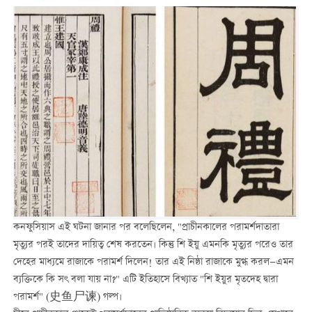
কনফুসিয়াস এই ঘটনা জানার পর বলেছিলেন, "প্রাচীনকালের পরামর্শদাতারা
মৃত্যুর পরই তাদের দায়িত্ব শেষ করতেন। কিন্তু শি ইয়ু এমনকি মৃত্যুর পরেও তার
দেহের মাধ্যমে রাজাকে পরামর্শ দিলেন! তার এই নিষ্ঠা রাজাকে মুগ্ধ করল—এমন
ব্যক্তিকে কি সৎ বলা যায় না?" এটি ইতিহাসে বিখ্যাত "শি ইয়ুর মৃতদেহ দ্বারা
পরামর্শ" (史鱼尸谏) গল্প।