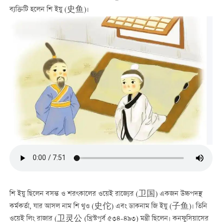
ব্যক্তিটি হলেন শি ইয়ু (史鱼)।
শি ইয়ু ছিলেন বসন্ত ও শরৎকালের ওয়েই রাজ্যের (卫国) একজন উচ্চপদস্থ
কর্মকর্তা, যার আসল নাম শি থুও (史佗) এবং ডাকনাম জি ইয়ু (子鱼)। তিনি
ওয়েই লিং রাজার (卫灵公 (খ্রিস্টপূর্ব ৫৩৪-৪৯৩) মন্ত্রী ছিলেন। কনফুসিয়াসের