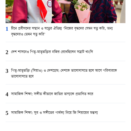
1
চীনে প্রবীণদের সম্মান ও যত্নের ঐতিহ্য ‘নিজের বৃদ্ধদের যেমন যত্ন করি, অন্য
বৃদ্ধদেরও তেমন যত্ন করি’
2
দেশ শাসনেও পিতৃ-মাতৃভক্তির নজির রেখেছিলেন সম্রাট খাংসি
3
পিতৃ-মাতৃভক্তি (সিয়াও) ও দেশপ্রেম: দেশকে ভালোবাসতে হলে আগে পরিবারকে
ভালোবাসতে হবে
4
সামাজিক শিক্ষা: সঙ্গীত কীভাবে জাতির ভাগ্যকে প্রভাবিত করে
5
সামাজিক শিক্ষা: সুর ও সঙ্গীতের পার্থক্য নিয়ে জি শিয়ায়ের মন্তব্য