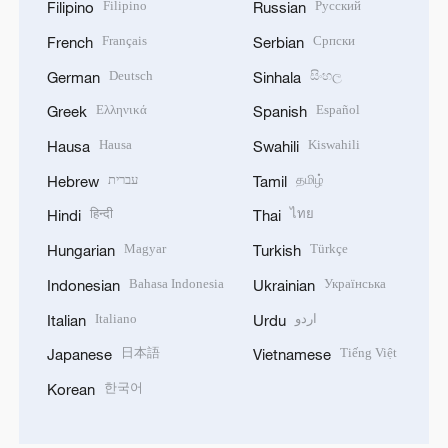
Filipino
Русский
Filipino
Russian
Français
Српски
French
Serbian
Deutsch
සිංහල
German
Sinhala
Ελληνικά
Español
Greek
Spanish
Hausa
Kiswahili
Hausa
Swahili
עברית
தமிழ்
Hebrew
Tamil
हिन्दी
ไทย
Hindi
Thai
Magyar
Türkçe
Hungarian
Turkish
Bahasa Indonesia
Українська
Indonesian
Ukrainian
Italiano
اردو
Italian
Urdu
日本語
Tiếng Việt
Japanese
Vietnamese
한국어
Korean