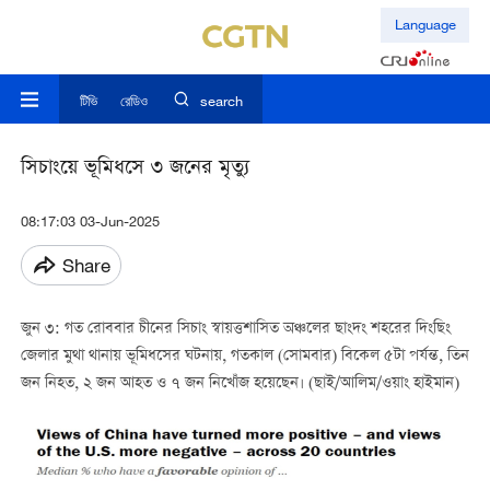
Language
টিভি
রেডিও
search
সিচাংয়ে ভূমিধসে ৩ জনের মৃত্যু
08:17:03 03-Jun-2025
Share
জুন ৩: গত রোববার চীনের সিচাং স্বায়ত্তশাসিত অঞ্চলের ছাংদং শহরের দিংছিং
জেলার মুথা থানায় ভূমিধসের ঘটনায়, গতকাল (সোমবার) বিকেল ৫টা পর্যন্ত, তিন
জন নিহত, ২ জন আহত ও ৭ জন নিখোঁজ হয়েছেন। (ছাই/আলিম/ওয়াং হাইমান)