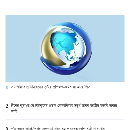
1
এনপিসি’র প্রতিনিধিদের তৃতীয় প্রশিক্ষণ-কর্মশালা আয়োজিত
2
চীনের কুয়াংতংয়ে টাইফুনের প্রভাব মোকাবিলায় চতুর্থ স্তরের জাতীয় জরুরি অবস্থা
জারি
3
পাঁচ বছরে লাসা-লিংচি রেলপথে সাড়ে ৬২ লাখেরও বেশি যাত্রী পারাপার