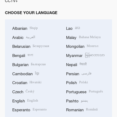
CCTV+
CHOOSE YOUR LANGUAGE
Shqip
ລາວ
Albanian
Lao
العربية
Bahasa Melayu
Arabic
Malay
Беларуская
Монгол
Belarusian
Mongolian
বাংলা
မြန်မာဘာသာ
Bengali
Myanmar
Български
नेपाली
Bulgarian
Nepali
ខ្មែរ
فارسی
Cambodian
Persian
Hrvatski
Polski
Croatian
Polish
Český
Português
Czech
Portuguese
English
پښتو
English
Pashto
Esperanto
Română
Esperanto
Romanian