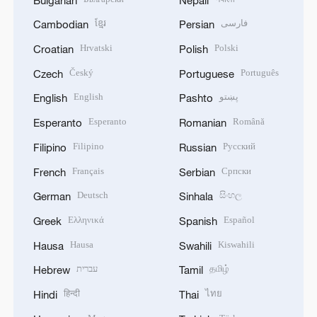
ខ្មែរ
فارسی
Cambodian
Persian
Hrvatski
Polski
Croatian
Polish
Český
Português
Czech
Portuguese
English
پښتو
English
Pashto
Esperanto
Română
Esperanto
Romanian
Filipino
Русский
Filipino
Russian
Français
Српски
French
Serbian
Deutsch
සිංහල
German
Sinhala
Ελληνικά
Español
Greek
Spanish
Hausa
Kiswahili
Hausa
Swahili
עברית
தமிழ்
Hebrew
Tamil
हिन्दी
ไทย
Hindi
Thai