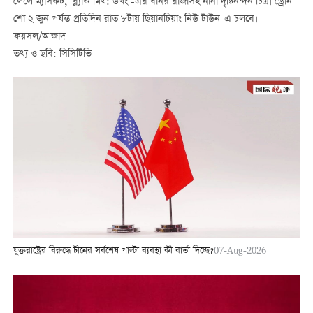
লেলে ম্যাসকট, ‘ব্ল্যাক মিথ: উখং’-এর বানর রাজাসহ নানা দৃষ্টিনন্দন চিত্র। ড্রোন
শো ২ জুন পর্যন্ত প্রতিদিন রাত ৮টায় ছিয়ানচিয়াং নিউ টাউন-এ চলবে।
ফয়সল/আজাদ
তথ্য ও ছবি: সিসিটিভি
যুক্তরাষ্ট্রের বিরুদ্ধে চীনের সর্বশেষ পাল্টা ব্যবস্থা কী বার্তা দিচ্ছে?
07-Aug-2026