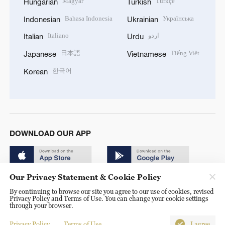
Magyar
Türkçe
Hungarian
Turkish
Bahasa Indonesia
Українська
Indonesian
Ukrainian
Italiano
اردو
Italian
Urdu
日本語
Tiếng Việt
Japanese
Vietnamese
한국어
Korean
DOWNLOAD OUR APP
Our Privacy Statement & Cookie Policy
By continuing to browse our site you agree to our use of cookies, revised
Privacy Policy and Terms of Use. You can change your cookie settings
through your browser.
© China Radio International.CRI. All Rights Reserved. 16A
Shijingshan Road, Beijing, China. 100040
Privacy Policy
Terms of Use
I agree