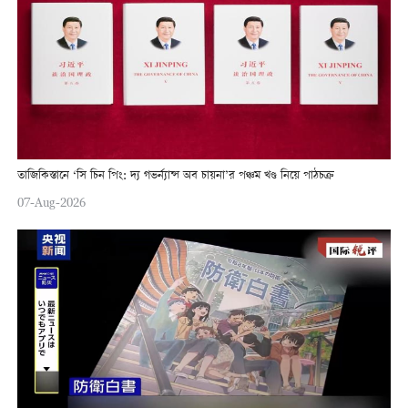
তাজিকিস্তানে ‘সি চিন পিং: দ্য গভর্ন্যান্স অব চায়না’র পঞ্চম খণ্ড নিয়ে পাঠচক্র
07-Aug-2026