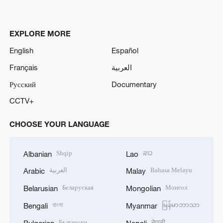
EXPLORE MORE
English
Español
Français
العربية
Русский
Documentary
CCTV+
CHOOSE YOUR LANGUAGE
Shqip
ລາວ
Albanian
Lao
العربية
Bahasa Melayu
Arabic
Malay
Беларуская
Монгол
Belarusian
Mongolian
বাংলা
မြန်မာဘာသာ
Bengali
Myanmar
Български
नेपाली
Bulgarian
Nepali