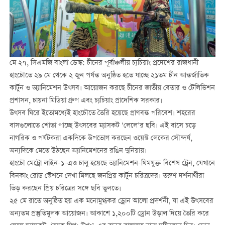
মে ২৭, সিএমজি বাংলা ডেস্ক: চীনের পূর্বাঞ্চলীয় চ্যচিয়াং প্রদেশের রাজধানী
হাংচৌতে ২৯ মে থেকে ২ জুন পর্যন্ত অনুষ্ঠিত হতে যাচ্ছে ২১তম চীন আন্তর্জাতিক
কার্টুন ও অ্যানিমেশন উৎসব। আয়োজন করছে চীনের জাতীয় বেতার ও টেলিভিশন
প্রশাসন, চায়না মিডিয়া গ্রুপ এবং চ্যচিয়াং প্রাদেশিক সরকার।
উৎসব ঘিরে ইতোমধ্যেই হাংচৌতে তৈরি হয়েছে প্রাণবন্ত পরিবেশ। শহরের
বাসগুলোতে শোভা পাচ্ছে উৎসবের ম্যাসকট ‘লেলে’র ছবি। এই বাসে চড়ে
নাগরিক ও পর্যটকরা একদিকে উপভোগ করছেন ওয়েস্ট লেকের সৌন্দর্য,
অন্যদিকে মেতে উঠছেন অ্যানিমেশনের রঙিন দুনিয়ায়।
হাংচৌ মেট্রো লাইন-১-এও চালু হয়েছে অ্যানিমেশন-থিমযুক্ত বিশেষ ট্রেন, যেখানে
বিনকাং রোড স্টেশনে দেখা মিলছে জনপ্রিয় কার্টুন চরিত্রদের। তরুণ দর্শনার্থীরা
ভিড় করছেন প্রিয় চরিত্রের সঙ্গে ছবি তুলতে।
২৫ মে রাতে অনুষ্ঠিত হয় এক মনোমুগ্ধকর ড্রোন আলো প্রদর্শনী, যা এই উৎসবের
অন্যতম প্রস্তুতিমূলক আয়োজন। আকাশে ১,২০০টি ড্রোন উড়াল দিয়ে তৈরি করে