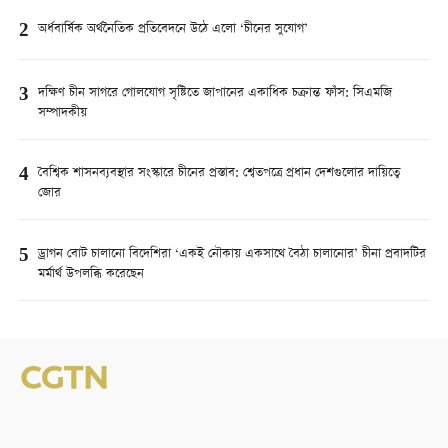
2
অর্ধবার্ষিক অর্থনৈতিক প্রতিবেদনে উঠে এলো ‘চীনের সুযোগ’
3
দক্ষিণ চীন সাগরে গোলযোগ সৃষ্টিতে জাপানের একাধিক চক্রান্ত ফাঁস: সিএমজি
সম্পাদকীয়
4
বৈশ্বিক শাসনব্যবস্থার সংস্কারে চীনের প্রস্তাব: শ্বেতপত্রে প্রধান দেশগুলোর দায়িত্বে
জোর
5
ড্রাগন বোট চালানো বিদেশিরা ‘একই নৌকায় একসাথে বৈঠা চালানোর’ চীনা প্রবাদটির
মর্মার্থ উপলব্ধি করেছেন