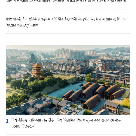
সিপিসি প্রতিষ্ঠার ১০৫তম বার্ষিকী উপলক্ষে সি চিন পিংয়ের ভাষণ ব্যাপক সাড়া ফেলেছে
গণপ্রজাতন্ত্রী চীন প্রতিষ্ঠার ৭৬তম বার্ষিকীর উৎযাপনী অভ্যর্থনা অনুষ্ঠান আয়োজন; সি চিন
পিংয়ের গুরুত্বপূর্ণ ভাষণ
1
বিশ্ব ঐতিহ্য তালিকায় অন্তর্ভুক্তি: বিশ্ব সিরামিক শিল্পে নুতন করে প্রভাব ফেলতে
চলেছে চিংতেচেন