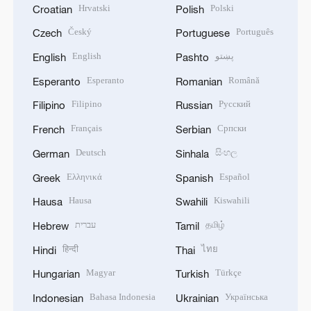
Hrvatski
Polski
Croatian
Polish
Český
Português
Czech
Portuguese
English
پښتو
English
Pashto
Esperanto
Română
Esperanto
Romanian
Filipino
Русский
Filipino
Russian
Français
Српски
French
Serbian
Deutsch
සිංහල
German
Sinhala
Ελληνικά
Español
Greek
Spanish
Hausa
Kiswahili
Hausa
Swahili
עברית
தமிழ்
Hebrew
Tamil
हिन्दी
ไทย
Hindi
Thai
Magyar
Türkçe
Hungarian
Turkish
Bahasa Indonesia
Українська
Indonesian
Ukrainian