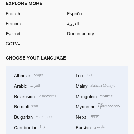
EXPLORE MORE
English
Español
Français
العربية
Русский
Documentary
CCTV+
CHOOSE YOUR LANGUAGE
Shqip
ລາວ
Albanian
Lao
العربية
Bahasa Melayu
Arabic
Malay
Беларуская
Монгол
Belarusian
Mongolian
বাংলা
မြန်မာဘာသာ
Bengali
Myanmar
Български
नेपाली
Bulgarian
Nepali
ខ្មែរ
فارسی
Cambodian
Persian