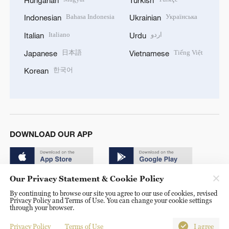
Bahasa Indonesia
Українська
Indonesian
Ukrainian
Italiano
اردو
Italian
Urdu
日本語
Tiếng Việt
Japanese
Vietnamese
한국어
Korean
DOWNLOAD OUR APP
Our Privacy Statement & Cookie Policy
By continuing to browse our site you agree to our use of cookies, revised
Privacy Policy and Terms of Use. You can change your cookie settings
through your browser.
© China Radio International.CRI. All Rights Reserved. 16A
Shijingshan Road, Beijing, China. 100040
Privacy Policy
Terms of Use
I agree