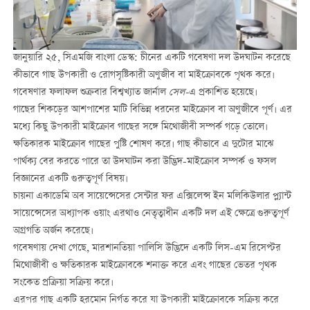
জানুয়ারি ২৫
,
সিএমজি বাংলা ডেস্ক
:
চীনের একটি গবেষণা দল উদঘাটন করেছে
কীভাবে গাছ উপকারী ও রোগসৃষ্টিকারী অণুজীব বা মাইক্রোবকে পৃথক করে।
গবেষণার ফলাফল শুক্রবার বিশ্বখ্যাত জার্নাল
সেল
-
এ প্রকাশিত হয়েছে।
গাছের শিকড়ের আশপাশের মাটি বিভিন্ন ধরনের মাইক্রোব বা অণুজীবে পূর্ণ। এর
মধ্যে কিছু উপকারী মাইক্রোব গাছের সঙ্গে মিথোজীবী সম্পর্ক গড়ে তোলে।
ক্ষতিকারক মাইক্রোব গাছের পুষ্টি শোষণ করে। গাছ কীভাবে এ দুটোর মাঝে
পার্থক্য বের করতে পারে তা উদঘাটন করা উদ্ভিদ
-
মাইক্রোব সম্পর্ক ও ফসল
বিজ্ঞানের একটি গুরুত্বপূর্ণ বিষয়।
চায়না একাডেমি অব সায়েন্সেসের সেন্টার ফর এক্সিলেন্স ইন মলিকিউলার প্ল্যান্ট
সায়েন্সেসের অধ্যাপক ওয়াং এরথাও নেতৃত্বাধীন একটি দল এই ক্ষেত্রে গুরুত্বপূর্ণ
অগ্রগতি অর্জন করেছে।
গবেষণায় দেখা গেছে
,
মারশানতিয়া পালিসি উদ্ভিদে একটি লিস
-
এম রিসেপ্টর
মিথোজীবী ও ক্ষতিকারক মাইক্রোবকে শনাক্ত করে এবং গাছের ভেতর পৃথক
সংকেত প্রক্রিয়া সক্রিয় করে।
এরপর গাছ একটি হরমোন নির্গত করে যা উপকারী মাইক্রোবকে সক্রিয় করে