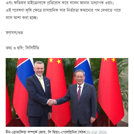
এবং ক্ষতিকর মাইক্রোবকে প্রতিরোধ করে বলেন জানান অধ্যাপক ওয়াং।
এই গবেষণা কৃষি ক্ষেত্রে রাসায়নিক সার নির্ভরতা কমানোর পথ দেখাতে পারে
বলে আশা করা হচ্ছে।
ফয়সল
/
শুভ
তথ্য ও ছবি
:
সিসিটিভি
চীন-স্লোভাকিয়া সম্পর্কে জোর, লি ছিয়াং-পেলেগ্রিনির বৈঠক
30-Jul-2026