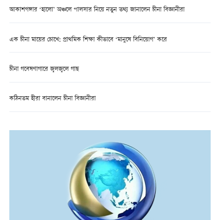
আকাশগঙ্গার ‘হালো’ অঞ্চলে পালসার নিয়ে নতুন তথ্য জানালেন চীনা বিজ্ঞানীরা
এক চীনা মায়ের চোখে: প্রাথমিক শিক্ষা কীভাবে ‘মানুষে বিনিয়োগ’ করে
চীনা গবেষণাগারে জ্বলজ্বলে গাছ
কঠিনতম হীরা বানালেন চীনা বিজ্ঞানীরা