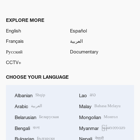
EXPLORE MORE
English
Español
Français
العربية
Русский
Documentary
CCTV+
CHOOSE YOUR LANGUAGE
Shqip
ລາວ
Albanian
Lao
العربية
Bahasa Melayu
Arabic
Malay
Беларуская
Монгол
Belarusian
Mongolian
বাংলা
မြန်မာဘာသာ
Bengali
Myanmar
Български
नेपाली
Bulgarian
Nepali